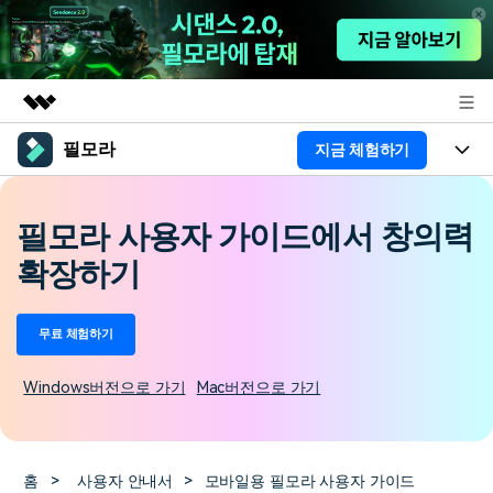
필모라
지금 체험하기
주요 제품
AIGC 크리에이티비티
제품
비즈니스
유틸리티
필모라 사용자 가이드에서 창의력
개요
플랫폼
AI
회사 소개
확장하기
솔루션
기능
AI 기능
HOT
영상 편집 자료실
뉴스룸
무료 체험하기
AI 꿀팁
동영상 편집하기
도움말 센터
플랜 및 가격
Windows버전으로 가기
Mac버전으로 가기
필모라 정보
도움말 센터
고객 지원
더 알아보기
홈
>
사용자 안내서
>
모바일용 필모라 사용자 가이드