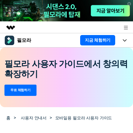
필모라
지금 체험하기
주요 제품
AIGC 크리에이티비티
제품
비즈니스
유틸리티
필모라 사용자 가이드에서 창의력
개요
플랫폼
AI
회사 소개
확장하기
솔루션
기능
AI 기능
HOT
영상 편집 자료실
뉴스룸
무료 체험하기
AI 꿀팁
동영상 편집하기
도움말 센터
플랜 및 가격
필모라 정보
도움말 센터
홈
>
사용자 안내서
>
모바일용 필모라 사용자 가이드
고객 지원
더 알아보기