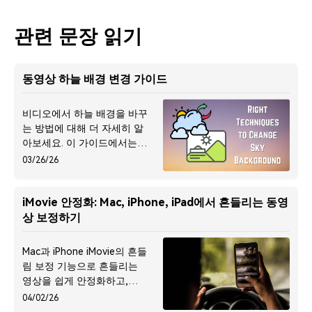
관련 문장 읽기
동영상 하늘 배경 변경 가이드
비디오에서 하늘 배경을 바꾸
는 방법에 대해 더 자세히 알
아보세요. 이 가이드에서는 비
디오 영상 속 하늘 배경을 더
03/26/26
욱 멋지게 변경하는 과정을
단계별로 설명합니다. 비디오
편집 기술을 활용하여 영상의
iMovie 안정화: Mac, iPhone, iPad에서 흔들리는 동영
분위기를 완전히 바꾸는 방법
상 보정하기
을 배우고, 하늘 배경을 교체
하여 비디오의 시각적인 매력
Mac과 iPhone iMovie의 흔들
을 높이는 방법을 탐구합니다.
림 보정 기능으로 흔들리는
영상을 쉽게 안정화하고,
Filmora 등 대안을 활용하여
04/02/26
고화질 영상을 만드는 팁을