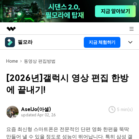
필모라
지금 체험하기
주요 제품
AIGC 크리에이티비티
제품
비즈니스
Home
동영상 편집방법
유틸리티
개요
플랫폼
AI
회사 소개
[2026년]갤럭시 영상 편집 한방
솔루션
기능
AI 기능
에 끝내기!
HOT
영상 편집 자료실
뉴스룸
AI 꿀팁
동영상 편집하기
도움말 센터
플랜 및 가격
AselJo(아셀)
5 min(s)
updated Apr 02, 26
필모라 정보
도움말 센터
요즘 최신형 스마트폰은 전문적인 단편 영화 한편을 뚝딱
고객 지원
더 알아보기
만들어 낼 수 있을 정도로 성능이 뛰어납니다. 특히 삼성 갤