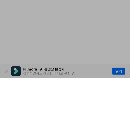
Filmora - AI 동영상 편집기
열기
강력하면서도 간단한 비디오 편집 앱
제품
원더쉐어