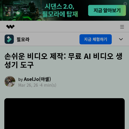
필모라
지금 체험하기
주요 제품
AIGC 크리에이티비티
제품
손쉬운 비디오 제작: 무료 AI 비디오 생
비즈니스
유틸리티
성기 도구
개요
플랫폼
AI
회사 소개
솔루션
AselJo(아셀)
기능
by
AI 기능
뉴스룸
HOT
영상 편집 자료실
Mar 26, 26 ·
4 min(s)
AI 꿀팁
동영상 편집하기
플랜 및 가격
도움말 센터
도움말 센터
필모라 정보
고객 지원
더 알아보기