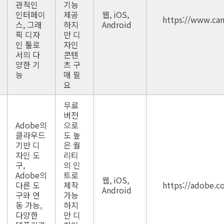
관적인
기능
인터페이
제공
웹, iOS,
https://www.ca
스, 그래
하지
Android
픽 디자
만 디
인 툴로
자인
서의 다
콘텐
양한 기
츠 구
능
매 필
요
무료
버전
Adobe의
으로
클라우드
도 높
기반 디
은 퀄
자인 도
리티
구,
의 인
Adobe의
트로
웹, iOS,
다른 도
제작
https://adobe.c
Android
구와 연
가능
동 가능,
하지
다양한
만 디