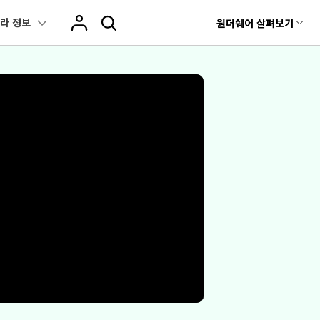
라 정보
움말 센터
원더쉐어 살펴보기
원더쉐어 소개
츠
 꿀팁
핫한 콘텐츠
비티
 제품
유틸리티
비즈니스
스트
화면 녹화와 게임 정보
이펙트
 채널
지 증명사진 생성
AI 기반 업스케일링 프로그램
AI 겨울 세컷
NEW
NEW
rit
Dr.Fone
제휴
구
Recoverit
맵 인증샷 제작
AI 영상 요소 편집
회사 소개
NEW
NEW
 자막
게임 정보
동영상 효과
t
NEW
챗GPT로 음성 파일을 텍스트 변환
상, 사진 등 복구
뉴스룸
atGPT 동영상
영상 길이 맞춘 음악 편집
e
트 경로
화면 녹화
프리셋 템플릿
인스타 스토리 배경 바꾸기
기 관리
플랜 및 가격
 이미지 생성 사이트
AI 필터 사이트
fe
 음성 변환(TTS)
기타
AI 뷰티 필터
NEW
케데헌 팬영상 만들기
 앱
도움말 센터
o3 영상 생성
유튜브 인트로 제작
HOT
텍스트 변환(STT)
애니메이션 그래프
NEW
네이버 컷츠 숏폼 제작 가이드
더 알아보기 >
 클립 편집
NewBlue FX
Veo 3으로 AI 할머니 숏폼 생성하기