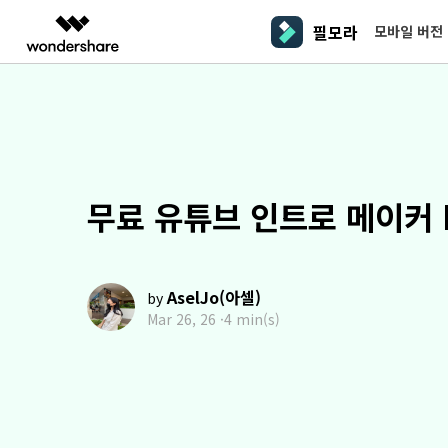
필모라
모바일 버전
주요 
AIGC 크리에이티비티
개요
솔루션
플랫폼
동영상 편집하기
더 알
동영상 크리에이티비티
마인드맵 및 다이어그램
PDF 솔루션
엔터프라이즈
필모라 AI
동영상 편집 프로그램
Filmora
EdrawMax
PDFeleme
교육
AI를 활용해 손쉽게 편집
PC
동영상 편집기
영상 프롬프트 예시
크
쉽고 재미있는 영상 편집
순서도 프로그램
무료 유튜브 인트로 메이커 
더 알아보기 >>
파트너
프롬프트 작성 법 및 꿀팁
영상 편집 프로그램
창
UniConverter
EdrawMind
NEW
맥 동영상 편집기
올인원 미디어 툴박스
마인드맵 프로그램
제휴
DemoCreator
동영상 편집 어플
강력한 화면 녹화
사용자 가이드
크
모바일
iOS용 동영상 편집기
AselJo(아셀)
by
Media.io
필모라 기능 단계별 가이드
창
영상 효과 리소스
Mar 26, 26 ·
4 min(s)
Android용 동영상 편집기
AI 동영상, 이미지, 음악 생성기
기술 사양
친
리소스
크리에이티브 에셋
지원되는 형식, 장치 및 GPU의 전체 목록
친