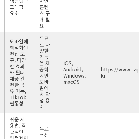
템플릿과
자인
그래픽
콘텐
요소
츠 구
매 필
요
무료
모바일에
로 다
최적화된
양한
편집 도
기능
구, 다양
을 제
iOS,
한 효과
공하
Android,
https://www.ca
와 필터
지만
Windows,
kr
제공 간
모바
macOS
편한 공
일에
유 기능,
서 작
TikTok
업 용
연동성
이
쉬운 사
용법, 직
무료
관적인
버전
인터페이