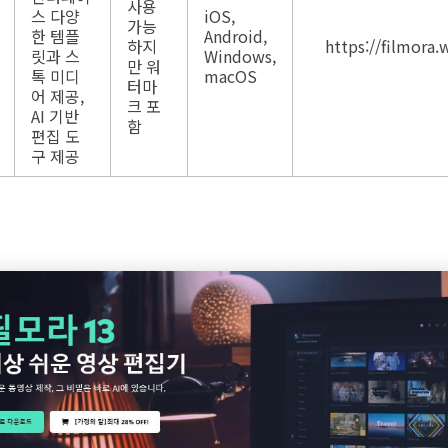
사용
스 다양
iOS,
가능
한 템플
Android,
하지
https://filmora.
릿과 스
Windows,
만 워
톡 미디
macOS
터마
어 제공,
크 포
AI 기반
함
편집 도
구 제공