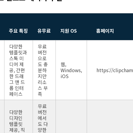
주요 특징
유무료
지원 OS
홈페이지
다양한
무료
템플릿과
버전
스톡 미
으로
디어 제
도 충
웹,
공, 간편
분하
Windows,
https://clipcha
한 드래
지만
iOS
그 앤 드
리소
롭 인터
스 부
페이스
족
무료
다양한
버전
디자인
에서
템플릿
도 다
제공, 직
양한