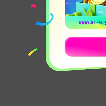
메뉴와 
지
드래그 
컷 편집
초보자용