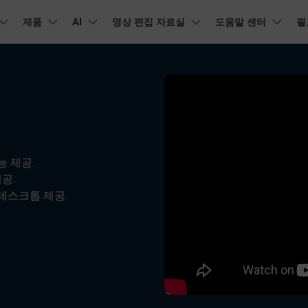
품
제품
비즈니스
AI
회사 소개
영상 편집 자료실
도움말 센터
필
뉴스룸
플랜 및 가격
유틸리
회사 소개
아보기
AI 기능
기능
고객 지원
기타 콘
A
HOT
원더쉐어의 스토리
램 제품
마인드맵 및 다이어그램
PDF 제품
동영상 크리에이
유틸리티
동영상 편집 방법
비디오
채용 정보
오디오
소셜 미디어 맞춤 영상 편집
자주 묻는 질문
텍
NEW
AI 번역
동영상 얼굴 보정
공식 유튜
강
EdrawMind
PDFelement
Filmora
Recove
리에이터 허브
필모라 최신 정보
리뷰
PDF 제작 및 편집
데이터 
Filmora를 사용하는 데 필요한 모
문의하기
EdrawMax
UniConverter
NEW
AI 생성형 확장
AI 썸네일 생성기
든 정보
구
력을 마음껏 발휘하기
I 편집 도구
최신 제품 소식 및 업데이트
펜 도구
Filmora 뉴스 및 리뷰에 대해 자세히 알아보기
자동 비트 맞추기
유튜브
동적
NEW
NEW
도큐먼트 클라우드
Repairi
비즈니스
클라우드 기반 파일 관리
손상된 동
능 제공.
DemoCreator
텍스트 동영상 변환
아이디어 영상 변환
C
문의
공.
PDFelement Online
Dr.Fon
NEW
상 편집 방법
평면 추적
음성 변조
인스타
텍스
무료 온라인 PDF 도구
모바일 기
리에이터 수익화 프로그램
데스크톱 제공.
무료로 지원팀에 연락하세요
AI 음향 효과
AI 인물 컷아웃
A
력을 수익으로 바꿔보세요!
HiPDF
FamiSa
디오 편집 방법
화면 녹화
오디오 싱크 자동 맞추기
틱톡
텍스
무료 올인원 온라인 PDF 도구
자녀 보호
버전 기록
무료 다운로드
AI 영상 보정
동영상 노이즈 제거
V
Filmora 9-14 버전 정보 확인
막 편집 방법
키프레임
무음 감지 기능
음성
구 추천 프로그램
모든 제품 알아보기
더 알아보기 >
를 초대하고 리워드를 받으세요!
크로마키
오디오 더킹
멀티
더 알아보기 >