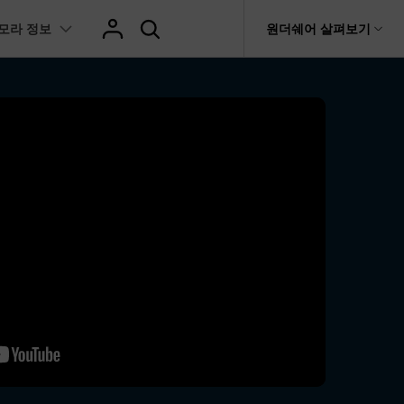
모라 정보
도움말 센터
원더쉐어 살펴보기
티
원더쉐어 소개
텐츠
I 꿀팁
핫한 콘텐츠
티비티
 제품
유틸리티
비즈니스
스트
화면 녹화와 게임 정보
이펙트
NEW
NEW
브 채널
아지 증명사진 생성
AI 기반 업스케일링 프로그램
AI 겨울 세컷
rit
Dr.Fone
제휴
복구
Recoverit
NEW
NEW
글맵 인증샷 제작
AI 영상 요소 편집
회사 소개
 자막
게임 정보
동영상 효과
NEW
t
챗GPT로 음성 파일을 텍스트 변환
영상, 사진 등 복구
뉴스룸
hatGPT 동영상
영상 길이 맞춘 음악 편집
e
트 경로
화면 녹화
프리셋 템플릿
인스타 스토리 배경 바꾸기
기 관리
플랜 및 가격
I 이미지 생성 사이트
AI 필터 사이트
fe
NEW
트 음성 변환(TTS)
기타
AI 뷰티 필터
케데헌 팬영상 만들기
 앱
도움말 센터
HOT
eo3 영상 생성
유튜브 인트로 제작
NEW
 텍스트 변환(STT)
애니메이션 그래프
네이버 컷츠 숏폼 제작 가이드
더 알아보기 >
 클립 편집
NewBlue FX
Veo 3으로 AI 할머니 숏폼 생성하기