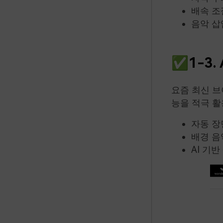
배속 조
음악 삽
✅1-3.
요즘 최신 브
능을 적극 활
자동 장
배경 음
AI 기