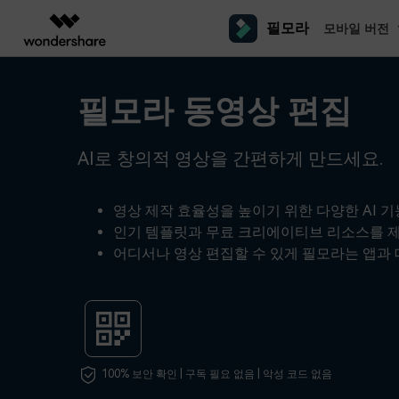
필모라
모바일 버전
주요 제
AIGC 크리에이티비티
개요
솔루션
필모라 동영상 편집
플랫폼
동영상 편집하기
더 알
동영상 크리에이티비티
마인드맵 및 다이어그
PDF 솔루션
엔터프라이즈
필모라 AI
동영상 편집 프로그램
Filmora
EdrawMax
PDFelement
교육
AI로 창의적 영상을 간편하게 만드세요.
AI를 활용해 손쉽게 편집
PC
동영상 편집기
영상 프롬프트 예시
크
쉽고 재미있는 영상 편집
순서도 프로그램
더 알아보기 >>
파트너
영상 편집 프로그램
프롬프트 작성 법 및 꿀팁
창의
A
NEW
UniConverter
EdrawMind
맥 동영상 편집기
올인원 미디어 툴박스
마인드맵 프로그램
영상 제작 효율성을 높이기 위한 다양한 AI 기
제휴
인기 템플릿과 무료 크리에이티브 리소스를 제
DemoCreator
동영상 편집 어플
영
강력한 화면 녹화
사용자 가이드
크
모바일
어디서나 영상 편집할 수 있게 필모라는 앱과 
iOS용 동영상 편집기
Media.io
필모라 기능 단계별 가이드
창의
영상 효과 리소스
오
Android용 동영상 편집기
AI 동영상, 이미지, 음악 생성기
자
기술 사양
친
리소스
크리에이티브 에셋
지원되는 형식, 장치 및 GPU의 전체 목록
친구
100% 보안 확인 | 구독 필요 없음 | 악성 코드 없음