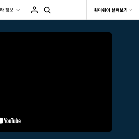
라 정보
움말 센터
원더쉐어 살펴보기
원더쉐어 소개
츠
 꿀팁
핫한 콘텐츠
비티
 제품
유틸리티
비즈니스
스트
화면 녹화와 게임 정보
이펙트
 채널
지 증명사진 생성
AI 기반 업스케일링 프로그램
AI 겨울 세컷
NEW
NEW
rit
Dr.Fone
제휴
구
Recoverit
맵 인증샷 제작
AI 영상 요소 편집
회사 소개
NEW
NEW
 자막
게임 정보
동영상 효과
t
NEW
챗GPT로 음성 파일을 텍스트 변환
상, 사진 등 복구
뉴스룸
atGPT 동영상
영상 길이 맞춘 음악 편집
e
트 경로
화면 녹화
프리셋 템플릿
인스타 스토리 배경 바꾸기
기 관리
플랜 및 가격
 이미지 생성 사이트
AI 필터 사이트
fe
 음성 변환(TTS)
기타
AI 뷰티 필터
NEW
케데헌 팬영상 만들기
 앱
도움말 센터
o3 영상 생성
유튜브 인트로 제작
HOT
텍스트 변환(STT)
애니메이션 그래프
NEW
네이버 컷츠 숏폼 제작 가이드
더 알아보기 >
 클립 편집
NewBlue FX
Veo 3으로 AI 할머니 숏폼 생성하기