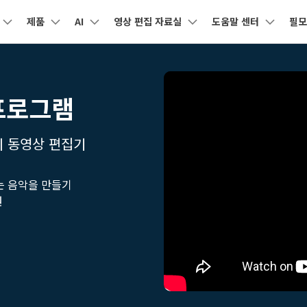
제품
AI
영상 편집 자료실
도움말 센터
필모
제품
비즈니스
회사 소개
뉴스룸
플랜 및 가격
도
유틸리티
회사 소개
아보기
AI 기능
기능
고객 지원
기타 콘텐
AI
HOT
원더쉐어의 스토리
 제품
마인드맵 및 다이어그램
PDF 제품
동영상 크리에이티
유틸리티
프로그램
동영상 편집 방법
비디오
오디오
소셜 미디어 맞춤 영상 편집
자주 묻는 질문
텍
채용 정보
AI 번역
동영상 얼굴 보정
공식 유튜브
강아
NEW
nt
EdrawMind
PDFelement
Filmora
Recove
리에이터 허브
필모라 최신 정보
리뷰
PDF 제작 및 편집
데이터 복
Filmora를 사용하는 데 필요한 모
문의하기
 동영상 편집기
EdrawMax
UniConverter
AI 생성형 확장
AI 썸네일 생성기
든 정보
구글
NEW
의력을 마음껏 발휘하기
AI 편집 도구
최신 제품 소식 및 업데이트
펜 도구
Filmora 뉴스 및 리뷰에 대해 자세히 알아보기
자동 비트 맞추기
유튜브
동적
도큐먼트 클라우드
Repairi
NEW
NEW
비즈니스
클라우드 기반 파일 관리
손상된 동영
DemoCreator
텍스트 동영상 변환
아이디어 영상 변환
Ch
문의
PDFelement Online
Dr.Fon
영상 편집 방법
평면 추적
음성 변조
인스타
텍스
NEW
는 음악을 만들기
무료 온라인 PDF 도구
모바일 기
리에이터 수익화 프로그램
무료로 지원팀에 연락하세요
원
AI 음향 효과
AI 인물 컷아웃
AI
의력을 수익으로 바꿔보세요!
HiPDF
FamiSa
오디오 편집 방법
화면 녹화
오디오 싱크 자동 맞추기
틱톡
텍스트
무료 올인원 온라인 PDF 도구
자녀 보호
버전 기록
무료 다운로드
AI 영상 보정
동영상 노이즈 제거
Ve
Filmora 9-14 버전 정보 확인
자막 편집 방법
키프레임
무음 감지 기능
음성 
구 추천 프로그램
모든 제품 알아보기
더 알아보기 >
구를 초대하고 리워드를 받으세요!
크로마키
오디오 더킹
멀티
더 알아보기 >