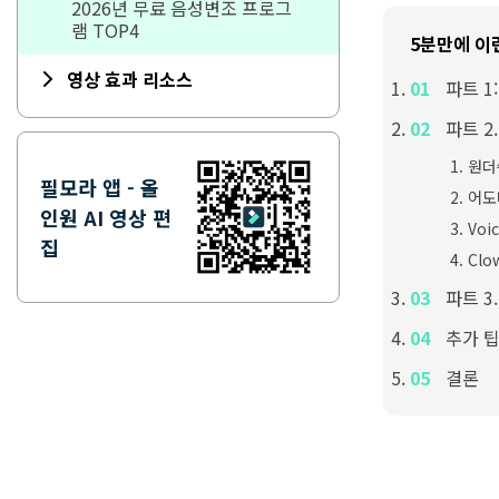
2026년 무료 음성변조 프로그
램 TOP4
5분만에 이
영상 효과 리소스
파트 1
파트 2
원더쉐
필모라 앱 - 올
어도비
인원 AI 영상 편
Voi
집
Clo
파트 3
추가 팁
결론