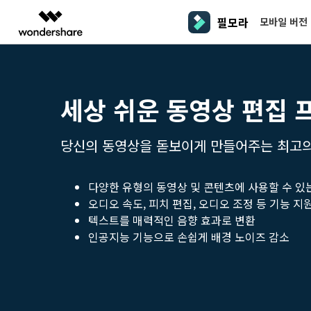
필모라
모바일 버전
주요 
AIGC 크리에이티비티
개요
솔루션
플랫폼
동영상 편집하기
더 알
동영상 크리에이티비티
마인드맵 및 다이어그램
PDF 솔루션
엔터프라이즈
세상 쉬운 동영상 편집 
필모라 AI
동영상 편집 프로그램
Filmora
EdrawMax
PDFeleme
교육
AI를 활용해 손쉽게 편집
PC
동영상 편집기
영상 프롬프트 예시
크
쉽고 재미있는 영상 편집
순서도 프로그램
당신의 동영상을 돋보이게 만들어주는 최고의
더 알아보기 >>
파트너
프롬프트 작성 법 및 꿀팁
영상 편집 프로그램
창
UniConverter
EdrawMind
NEW
맥 동영상 편집기
올인원 미디어 툴박스
마인드맵 프로그램
제휴
DemoCreator
동영상 편집 어플
다양한 유형의 동영상 및 콘텐츠에 사용할 수 있
강력한 화면 녹화
사용자 가이드
크
모바일
iOS용 동영상 편집기
오디오 속도, 피치 편집, 오디오 조정 등 기능 지
Media.io
필모라 기능 단계별 가이드
창
텍스트를 매력적인 음향 효과로 변환
영상 효과 리소스
Android용 동영상 편집기
AI 동영상, 이미지, 음악 생성기
인공지능 기능으로 손쉽게 배경 노이즈 감소
기술 사양
친
리소스
크리에이티브 에셋
지원되는 형식, 장치 및 GPU의 전체 목록
친