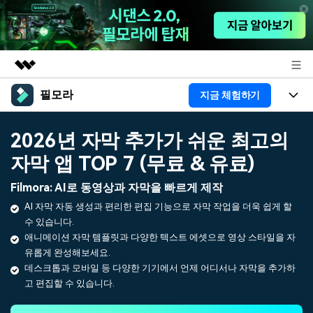
필모라
지금 체험하기
주요 제품
AIGC 크리에이티비티
제품
비즈니스
2026년 자막 추가가 쉬운 최고의
유틸리티
개요
자막 앱 TOP 7 (무료 & 유료)
플랫폼
AI
회사 소개
솔루션
Filmora: AI로 동영상과 자막을 빠르게 제작
기능
AI 기능
HOT
영상 편집 자료실
뉴스룸
AI 자막 자동 생성과 편리한 편집 기능으로 자막 작업을 더욱 쉽게 할
수 있습니다.
AI 꿀팁
동영상 편집하기
도움말 센터
플랜 및 가격
애니메이션 자막 템플릿과 다양한 텍스트 에셋으로 영상 스타일을 자
유롭게 완성해보세요.
데스크톱과 모바일 등 다양한 기기에서 언제 어디서나 자막을 추가하
필모라 정보
도움말 센터
고 편집할 수 있습니다.
고객 지원
더 알아보기