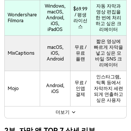
Windows,
자동 자막과
$69.99
macOS,
영상 편집을
Wondershare
/ 평생
Android,
한 번에 처리
Filmora
라이선
iOS,
하고 싶은 크
스
iPadOS
리에이터
짧은 영상에
macOS,
무료 /
빠르게 자막을
MixCaptions
iOS,
유료
넣고 싶은 모
Android
플랜
바일·SNS 크
리에이터
인스타그램,
무료 /
틱톡 등에서
Android,
Mojo
인앱
자막까지 세련
iOS
결제
되게 연출하고
싶은 사용자
더보기
2부. 자막 앱 TOP 7 상세 리뷰