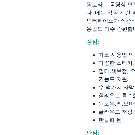
필모라
는 동영상 편
다. 메뉴 익힐 시간
인터페이스가 직관적이
용법도 아주 간편합니
장점:
따로 사용법 익
다양한 스티커,
필터,색보정, 
기능
도 지원.
수 백가지 자막 
할리우드 특수효과
윈도우,맥,모바
클라우드 저장 
한글화 됨
단점: