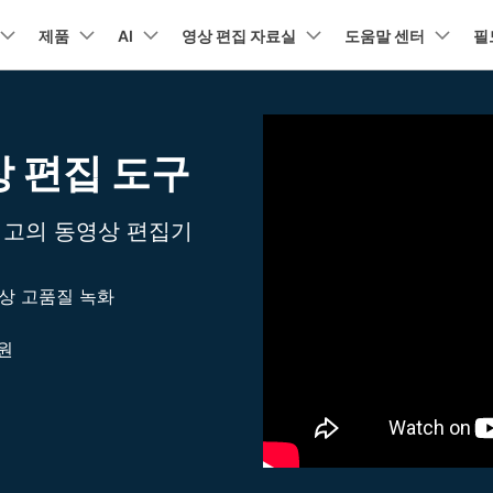
뉴스룸
플랜 및 가격
품
제품
비즈니스
AI
회사 소개
영상 편집 자료실
도움말 센터
필
유틸리
회사 소개
아보기
AI 기능
기능
고객 지원
기타 콘
A
HOT
원더쉐어의 스토리
램 제품
마인드맵 및 다이어그램
PDF 제품
동영상 크리에이
유틸리티
상 편집 도구
동영상 편집 방법
비디오
채용 정보
오디오
소셜 미디어 맞춤 영상 편집
텍
자주 묻는 질문
NEW
AI 번역
동영상 얼굴 보정
공식 유튜
강
EdrawMind
PDFelement
Filmora
Recover
리에이터 허브
필모라 최신 정보
리뷰
PDF 제작 및 편집
데이터 
Filmora를 사용하는 데 필요한 모
문의하기
EdrawMax
UniConverter
최고의 동영상 편집기
NEW
AI 생성형 확장
AI 썸네일 생성기
든 정보
구
의력을 마음껏 발휘하기
최신 제품 소식 및 업데이트
Filmora 뉴스 및 리뷰에 대해 자세히 알아보기
AI 편집 도구
펜 도구
자동 비트 맞추기
유튜브
동적
도큐먼트 클라우드
Repairi
NEW
NEW
비즈니스
클라우드 기반 파일 관리
손상된 동
DemoCreator
텍스트 동영상 변환
아이디어 영상 변환
C
문의
PDFelement Online
Dr.Fone
NEW
영상 편집 방법
평면 추적
음성 변조
인스타
텍스
영상 고품질 녹화
무료 온라인 PDF 도구
모바일 기
리에이터 수익화 프로그램
무료로 지원팀에 연락하세요
AI 음향 효과
AI 인물 컷아웃
A
의력을 수익으로 바꿔보세요!
HiPDF
FamiSa
인원
오디오 편집 방법
화면 녹화
오디오 싱크 자동 맞추기
틱톡
텍스트
무료 올인원 온라인 PDF 도구
자녀 보호
무료 다운로드
버전 기록
AI 영상 보정
동영상 노이즈 제거
V
Filmora 9-14 버전 정보 확인
자막 편집 방법
키프레임
무음 감지 기능
음성 
구 추천 프로그램
모든 제품 알아보기
더 알아보기 >
구를 초대하고 리워드를 받으세요!
크로마키
오디오 더킹
멀티 
더 알아보기 >