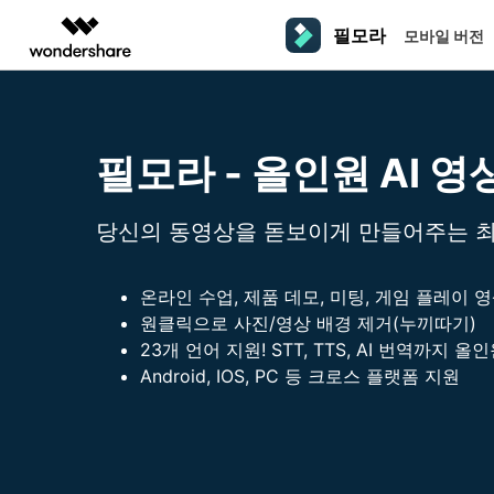
필모라
모바일 버전
주요 제
AIGC 크리에이티비티
개요
솔루션
플랫폼
동영상 편집하기
더 알
동영상 크리에이티비티
마인드맵 및 다이어그
PDF 솔루션
엔터프라이즈
필모라 - 올인원 AI 영
필모라 AI
동영상 편집 프로그램
Filmora
EdrawMax
PDFelement
교육
AI를 활용해 손쉽게 편집
PC
동영상 편집기
영상 프롬프트 예시
크
쉽고 재미있는 영상 편집
순서도 프로그램
당신의 동영상을 돋보이게 만들어주는 
더 알아보기 >>
파트너
프롬프트 작성 법 및 꿀팁
창
영상 편집 프로그램
UniConverter
EdrawMind
NEW
맥 동영상 편집기
올인원 미디어 툴박스
마인드맵 프로그램
제휴
DemoCreator
동영상 편집 어플
온라인 수업, 제품 데모, 미팅, 게임 플레이 
강력한 화면 녹화
사용자 가이드
크
모바일
iOS용 동영상 편집기
원클릭으로 사진/영상 배경 제거(누끼따기)
Media.io
필모라 기능 단계별 가이드
창
23개 언어 지원! STT, TTS, AI 번역까지 올
영상 효과 리소스
Android용 동영상 편집기
AI 동영상, 이미지, 음악 생성기
Android, IOS, PC 등 크로스 플랫폼 지원
기술 사양
친
리소스
크리에이티브 에셋
지원되는 형식, 장치 및 GPU의 전체 목록
친