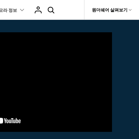
도움말 센터
원더쉐어 살펴보기
모라 정보
티
원더쉐어 소개
텐츠
I 꿀팁
핫한 콘텐츠
티비티
 제품
유틸리티
비즈니스
스트
화면 녹화와 게임 정보
이펙트
NEW
NEW
브 채널
아지 증명사진 생성
AI 기반 업스케일링 프로그램
AI 겨울 세컷
it
Dr.Fone
제휴
복구
Recoverit
NEW
회사 소개
NEW
글맵 인증샷 제작
AI 영상 요소 편집
 자막
게임 정보
동영상 효과
t
NEW
챗GPT로 음성 파일을 텍스트 변환
영상, 사진 등 복구
뉴스룸
hatGPT 동영상
영상 길이 맞춘 음악 편집
트 경로
화면 녹화
프리셋 템플릿
인스타 스토리 배경 바꾸기
기 관리
플랜 및 가격
I 이미지 생성 사이트
AI 필터 사이트
fe
NEW
 음성 변환(TTS)
기타
AI 뷰티 필터
케데헌 팬영상 만들기
 앱
도움말 센터
HOT
eo3 영상 생성
유튜브 인트로 제작
NEW
텍스트 변환(STT)
애니메이션 그래프
네이버 컷츠 숏폼 제작 가이드
더 알아보기 >
클립 편집
NewBlue FX
Veo 3으로 AI 할머니 숏폼 생성하기