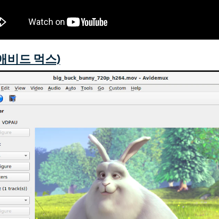
(애비드 먹스)