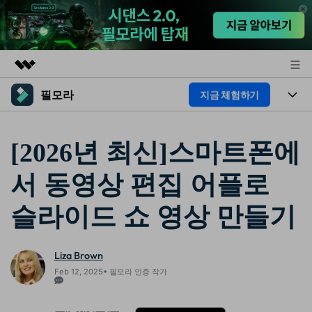
필모라
지금 체험하기
주요 제품
AIGC 크리에이티비티
제품
비즈니스
유틸리티
[2026년 최신]스마트폰에
개요
플랫폼
AI
회사 소개
서 동영상 편집 어플로
솔루션
기능
AI 기능
HOT
뉴스룸
영상 편집 자료실
슬라이드 쇼 영상 만들기
AI 꿀팁
동영상 편집하기
플랜 및 가격
도움말 센터
Liza Brown
도움말 센터
필모라 정보
Feb 12, 2025• 필모라 인증 작가
고객 지원
더 알아보기