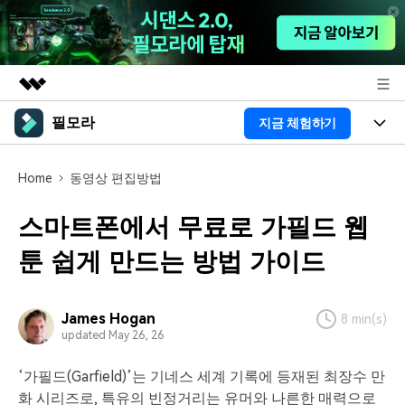
필모라
지금 체험하기
주요 제품
AIGC 크리에이티비티
제품
비즈니스
Home
동영상 편집방법
유틸리티
개요
플랫폼
AI
회사 소개
스마트폰에서 무료로 가필드 웹
솔루션
기능
AI 기능
툰 쉽게 만드는 방법 가이드
HOT
영상 편집 자료실
뉴스룸
AI 꿀팁
동영상 편집하기
도움말 센터
플랜 및 가격
James Hogan
8 min(s)
updated May 26, 26
필모라 정보
도움말 센터
‘가필드(Garfield)’는 기네스 세계 기록에 등재된 최장수 만
고객 지원
더 알아보기
화 시리즈로, 특유의 빈정거리는 유머와 나른한 매력으로