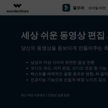
필모라
모바일 버전
주요 제
AIGC 크리에이티비티
개요
솔루션
플랫폼
동영상 편집하기
더 알
동영상 크리에이티비티
마인드맵 및 다이어그
PDF 솔루션
엔터프라이즈
세상 쉬운 동영상 편집
필모라 AI
동영상 편집 프로그램
Filmora
EdrawMax
PDFelement
교육
AI를 활용해 손쉽게 편집
PC
동영상 편집기
영상 프롬프트 예시
크
쉽고 재미있는 영상 편집
순서도 프로그램
당신의 동영상을 돋보이게 만들어주는 
더 알아보기 >>
파트너
프롬프트 작성 법 및 꿀팁
창
영상 편집 프로그램
UniConverter
EdrawMind
NEW
맥 동영상 편집기
올인원 미디어 툴박스
마인드맵 프로그램
제휴
남성과 여성 사이의 유연한 음성 전환
DemoCreator
동영상 편집 어플
강력한 화면 녹화
사용자 가이드
크
오디오 속도, 피치 편집, 오디오 조정 등 기능
모바일
iOS용 동영상 편집기
텍스트를 매력적인 음향 효과로 변환, AI 음악
Media.io
필모라 기능 단계별 가이드
창
영상 효과 리소스
Android용 동영상 편집기
AI 동영상, 이미지, 음악 생성기
인공지능 기능으로 손쉽게 배경 노이즈 감소
기술 사양
친
리소스
크리에이티브 에셋
최신 버전 다운로드 | 안전성 검증 완료
지원되는 형식, 장치 및 GPU의 전체 목록
친