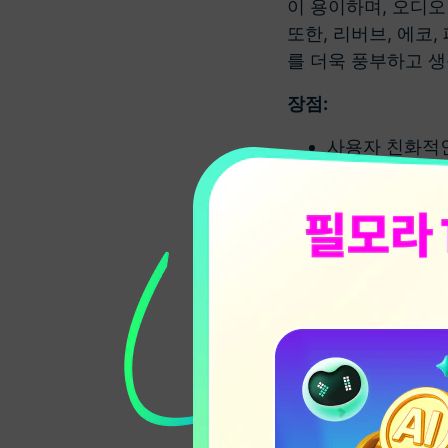
이 용이하며, 오디오
또한, 리버브, 에코
를 더욱 풍부하고 생
장점:
사용자 친화적
동영상 및 오디
오디오 믹싱, 속
AI 오디오 비
단하게, 프로답
새로운 기능 추
단점:
무료 버전 워