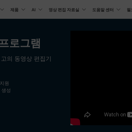
뉴스룸
플랜 및 가격
품
제품
비즈니스
AI
회사 소개
영상 편집 자료실
도움말 센터
필
유틸리
회사 소개
아보기
AI 기능
기능
고객 지원
기타 콘
A
HOT
원더쉐어의 스토리
램 제품
마인드맵 및 다이어그램
PDF 제품
동영상 크리에이
유틸리티
 프로그램
동영상 편집 방법
비디오
채용 정보
오디오
소셜 미디어 맞춤 영상 편집
텍
자주 묻는 질문
NEW
AI 번역
동영상 얼굴 보정
공식 유튜
강
EdrawMind
PDFelement
Filmora
Recover
리에이터 허브
필모라 최신 정보
리뷰
PDF 제작 및 편집
데이터 
Filmora를 사용하는 데 필요한 모
최고의 동영상 편집기
문의하기
EdrawMax
UniConverter
NEW
AI 생성형 확장
AI 썸네일 생성기
든 정보
구
의력을 마음껏 발휘하기
최신 제품 소식 및 업데이트
Filmora 뉴스 및 리뷰에 대해 자세히 알아보기
AI 편집 도구
펜 도구
자동 비트 맞추기
유튜브
동적
도큐먼트 클라우드
Repairi
NEW
NEW
비즈니스
클라우드 기반 파일 관리
손상된 동
DemoCreator
텍스트 동영상 변환
아이디어 영상 변환
C
문의
PDFelement Online
Dr.Fone
NEW
영상 편집 방법
평면 추적
음성 변조
인스타
텍스
무료 온라인 PDF 도구
모바일 기
리에이터 수익화 프로그램
 지원
무료로 지원팀에 연락하세요
AI 음향 효과
AI 인물 컷아웃
A
 생성
의력을 수익으로 바꿔보세요!
HiPDF
FamiSa
오디오 편집 방법
화면 녹화
오디오 싱크 자동 맞추기
틱톡
텍스트
무료 올인원 온라인 PDF 도구
자녀 보호
무료 다운로드
버전 기록
AI 영상 보정
동영상 노이즈 제거
V
Filmora 9-14 버전 정보 확인
자막 편집 방법
키프레임
무음 감지 기능
음성 
구 추천 프로그램
모든 제품 알아보기
더 알아보기 >
구를 초대하고 리워드를 받으세요!
크로마키
오디오 더킹
멀티 
더 알아보기 >