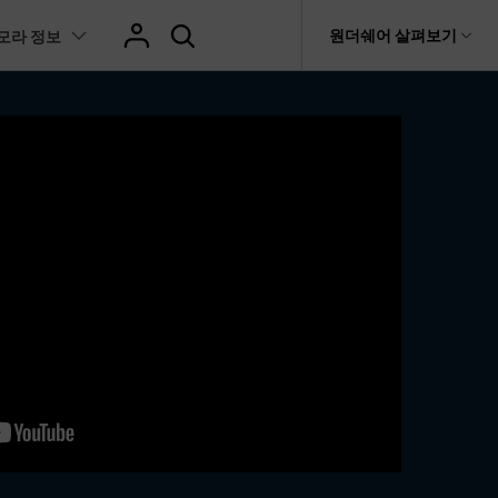
도움말 센터
원더쉐어 살펴보기
모라 정보
티
원더쉐어 소개
텐츠
I 꿀팁
핫한 콘텐츠
티비티
 제품
유틸리티
비즈니스
스트
화면 녹화와 게임 정보
이펙트
NEW
NEW
브 채널
아지 증명사진 생성
AI 기반 업스케일링 프로그램
AI 겨울 세컷
it
Dr.Fone
제휴
복구
Recoverit
NEW
회사 소개
NEW
글맵 인증샷 제작
AI 영상 요소 편집
 자막
게임 정보
동영상 효과
t
NEW
챗GPT로 음성 파일을 텍스트 변환
영상, 사진 등 복구
뉴스룸
hatGPT 동영상
영상 길이 맞춘 음악 편집
트 경로
화면 녹화
프리셋 템플릿
인스타 스토리 배경 바꾸기
기 관리
플랜 및 가격
I 이미지 생성 사이트
AI 필터 사이트
fe
NEW
 음성 변환(TTS)
기타
AI 뷰티 필터
케데헌 팬영상 만들기
 앱
도움말 센터
HOT
eo3 영상 생성
유튜브 인트로 제작
NEW
텍스트 변환(STT)
애니메이션 그래프
네이버 컷츠 숏폼 제작 가이드
더 알아보기 >
클립 편집
NewBlue FX
Veo 3으로 AI 할머니 숏폼 생성하기