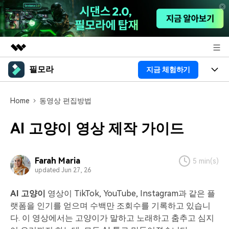
필모라
지금 체험하기
주요 제품
AIGC 크리에이티비티
제품
비즈니스
Home
동영상 편집방법
유틸리티
개요
플랫폼
AI
회사 소개
AI 고양이 영상 제작 가이드
솔루션
기능
AI 기능
HOT
영상 편집 자료실
뉴스룸
Farah Maria
5 min(s)
AI 꿀팁
동영상 편집하기
updated Jun 27, 26
도움말 센터
플랜 및 가격
AI 고양이
영상이 TikTok, YouTube, Instagram과 같은 플
필모라 정보
도움말 센터
랫폼을 인기를 얻으며 수백만 조회수를 기록하고 있습니
고객 지원
다. 이 영상에서는 고양이가 말하고 노래하고 춤추고 심지
더 알아보기