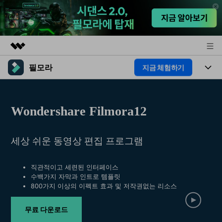
필모라
지금 체험하기
주요 제품
AIGC 크리에이티비티
제품
비즈니스
유틸리티
Wondershare Filmora12
개요
플랫폼
AI
회사 소개
솔루션
기능
세상 쉬운 동영상 편집 프로그램
AI 기능
HOT
뉴스룸
영상 편집 자료실
AI 꿀팁
동영상 편집하기
플랜 및 가격
도움말 센터
직관적이고 세련된 인터페이스
수백가지 자막과 인트로 템플릿
800가지 이상의 이펙트 효과 및 저작권없는 리소스
도움말 센터
필모라 정보
무료 다운로드
고객 지원
더 알아보기