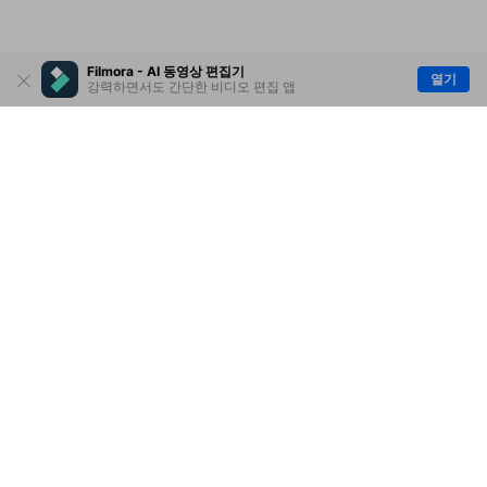
Filmora - AI 동영상 편집기
열기
강력하면서도 간단한 비디오 편집 앱
제품
원더쉐어
AI 탐색
도움말 센터