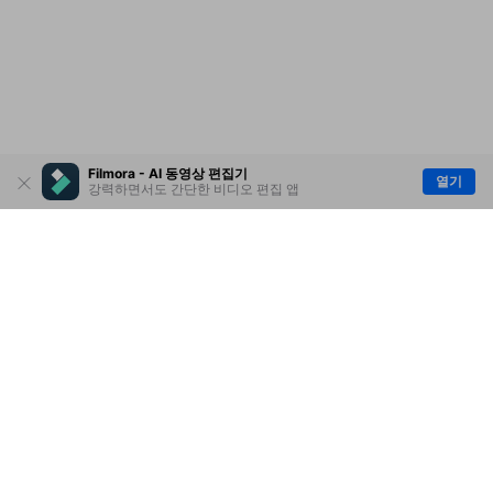
Filmora - AI 동영상 편집기
열기
강력하면서도 간단한 비디오 편집 앱
제품
원더쉐어
AI 탐색