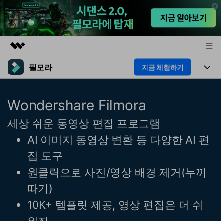
필모라
지금 체험하기
주요 제품
AIGC 크리에이티비티
제품
비즈니스
Wondershare Filmora
유틸리티
개요
플랫폼
AI
회사 소개
세상 쉬운 동영상 편집 프로그램
솔루션
기능
AI 이미지 동영상 변환 등 다양한 AI 편
AI 기능
HOT
뉴스룸
영상 편집 자료실
집 도구
AI 꿀팁
동영상 편집하기
플랜 및 가격
도움말 센터
원클릭으로 사진/영상 배경 제거(누끼
따기)
도움말 센터
필모라 정보
10K+ 템플릿 제공, 영상 편집은 더 쉬
고객 지원
더 알아보기
워짐