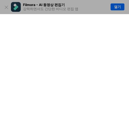
Filmora - AI 동영상 편집기
열기
강력하면서도 간단한 비디오 편집 앱
제품
원더쉐어
AI 탐색
도움말 센터