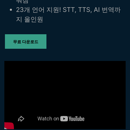
핫한 콘텐츠
기타 콘텐츠
23개 언어 지원! STT, TTS, AI 번역까
지 올인원
가격
로그인
무료 다운로드
검색