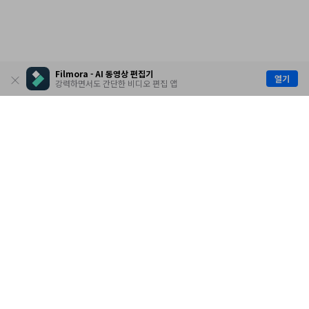
Filmora - AI 동영상 편집기
열기
강력하면서도 간단한 비디오 편집 앱
제품
원더쉐어
AI 탐색
도움말 센터