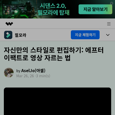
필모라
지금 체험하기
주요 제품
AIGC 크리에이티비티
제품
자신만의 스타일로 편집하기: 에프터
비즈니스
유틸리티
이팩트로 영상 자르는 법
개요
플랫폼
AI
회사 소개
솔루션
AselJo(아셀)
기능
by
AI 기능
뉴스룸
HOT
영상 편집 자료실
Mar 26, 26 ·
3 min(s)
AI 꿀팁
동영상 편집하기
플랜 및 가격
도움말 센터
도움말 센터
필모라 정보
고객 지원
더 알아보기