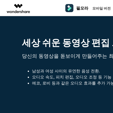
필모라
모바일 버전
주요 제
AIGC 크리에이티비티
개요
솔루션
플랫폼
동영상 편집하기
더 알
동영상 크리에이티비티
마인드맵 및 다이어그
PDF 솔루션
엔터프라이즈
필모라 AI
세상 쉬운 동영상 편집
동영상 편집 프로그램
Filmora
EdrawMax
PDFelement
교육
AI를 활용해 손쉽게 편집
PC
동영상 편집기
영상 프롬프트 예시
크
쉽고 재미있는 영상 편집
순서도 프로그램
더 알아보기 >>
파트너
프롬프트 작성 법 및 꿀팁
창
영상 편집 프로그램
UniConverter
EdrawMind
NEW
당신의 동영상을 돋보이게 만들어주는 
맥 동영상 편집기
올인원 미디어 툴박스
마인드맵 프로그램
제휴
DemoCreator
동영상 편집 어플
강력한 화면 녹화
남성과 여성 사이의 유연한 음성 전환.
사용자 가이드
크
모바일
iOS용 동영상 편집기
오디오 속도, 피치 편집, 오디오 조정 등 기능 
Media.io
필모라 기능 단계별 가이드
창
영상 효과 리소스
Android용 동영상 편집기
AI 동영상, 이미지, 음악 생성기
에코, 로비 등과 같은 오디오 효과를 추가 가능
기술 사양
친
리소스
크리에이티브 에셋
지원되는 형식, 장치 및 GPU의 전체 목록
친