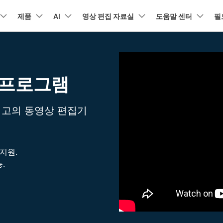
뉴스룸
플랜 및 가격
품
제품
비즈니스
AI
회사 소개
영상 편집 자료실
도움말 센터
필
유틸리
회사 소개
아보기
AI 기능
기능
고객 지원
기타 콘
A
HOT
원더쉐어의 스토리
램 제품
마인드맵 및 다이어그램
PDF 제품
동영상 크리에이
유틸리티
 프로그램
동영상 편집 방법
비디오
채용 정보
오디오
소셜 미디어 맞춤 영상 편집
텍
자주 묻는 질문
NEW
AI 번역
동영상 얼굴 보정
공식 유튜
강
EdrawMind
PDFelement
Filmora
Recover
리에이터 허브
필모라 최신 정보
리뷰
PDF 제작 및 편집
데이터 
Filmora를 사용하는 데 필요한 모
문의하기
EdrawMax
UniConverter
NEW
AI 생성형 확장
AI 썸네일 생성기
든 정보
구
의력을 마음껏 발휘하기
최신 제품 소식 및 업데이트
Filmora 뉴스 및 리뷰에 대해 자세히 알아보기
AI 편집 도구
펜 도구
자동 비트 맞추기
유튜브
동적
도큐먼트 클라우드
Repairi
NEW
NEW
최고의 동영상 편집기
비즈니스
클라우드 기반 파일 관리
손상된 동
DemoCreator
텍스트 동영상 변환
아이디어 영상 변환
C
문의
PDFelement Online
Dr.Fone
NEW
영상 편집 방법
평면 추적
음성 변조
인스타
텍스
무료 온라인 PDF 도구
모바일 기
리에이터 수익화 프로그램
무료로 지원팀에 연락하세요
AI 음향 효과
AI 인물 컷아웃
A
지원.
의력을 수익으로 바꿔보세요!
HiPDF
FamiSa
오디오 편집 방법
화면 녹화
오디오 싱크 자동 맞추기
틱톡
텍스트
무료 올인원 온라인 PDF 도구
자녀 보호
.
무료 다운로드
버전 기록
AI 영상 보정
동영상 노이즈 제거
V
Filmora 9-14 버전 정보 확인
자막 편집 방법
키프레임
무음 감지 기능
음성 
구 추천 프로그램
모든 제품 알아보기
더 알아보기 >
구를 초대하고 리워드를 받으세요!
크로마키
오디오 더킹
멀티 
더 알아보기 >