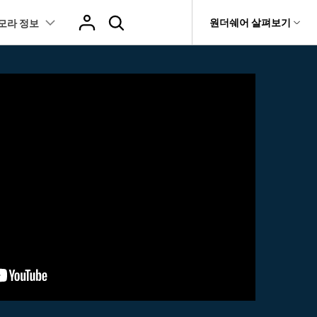
도움말 센터
원더쉐어 살펴보기
모라 정보
티
원더쉐어 소개
텐츠
I 꿀팁
핫한 콘텐츠
티비티
 제품
유틸리티
비즈니스
스트
화면 녹화와 게임 정보
이펙트
NEW
NEW
브 채널
아지 증명사진 생성
AI 기반 업스케일링 프로그램
AI 겨울 세컷
it
Dr.Fone
제휴
복구
Recoverit
NEW
회사 소개
NEW
글맵 인증샷 제작
AI 영상 요소 편집
 자막
게임 정보
동영상 효과
t
NEW
챗GPT로 음성 파일을 텍스트 변환
영상, 사진 등 복구
뉴스룸
hatGPT 동영상
영상 길이 맞춘 음악 편집
트 경로
화면 녹화
프리셋 템플릿
인스타 스토리 배경 바꾸기
기 관리
플랜 및 가격
I 이미지 생성 사이트
AI 필터 사이트
fe
NEW
 음성 변환(TTS)
기타
AI 뷰티 필터
케데헌 팬영상 만들기
 앱
도움말 센터
HOT
eo3 영상 생성
유튜브 인트로 제작
NEW
텍스트 변환(STT)
애니메이션 그래프
네이버 컷츠 숏폼 제작 가이드
더 알아보기 >
클립 편집
NewBlue FX
Veo 3으로 AI 할머니 숏폼 생성하기