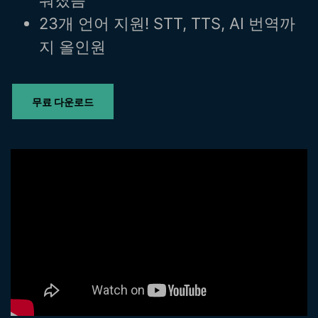
핫한 콘텐츠
기타 콘텐츠
23개 언어 지원! STT, TTS, AI 번역까
지 올인원
가격
로그인
무료 다운로드
검색