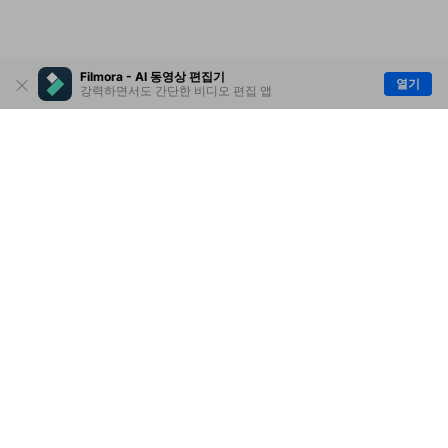
Filmora - AI 동영상 편집기
열기
강력하면서도 간단한 비디오 편집 앱
제품
원더쉐어
AI 탐색
도움말 센터