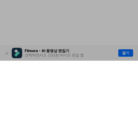
Filmora - AI 동영상 편집기
열기
강력하면서도 간단한 비디오 편집 앱
제품
원더쉐어
AI 탐색