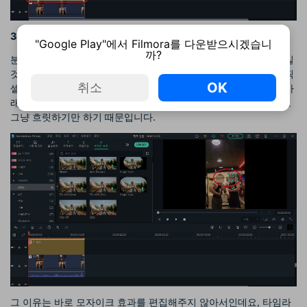
3
단계
]
모자이크 편집하기
"Google Play"에서 Filmora를 다운받으시겠습니
까?
분명히 영상에 모자이크 처리를 했는데도, 뭔가 찜찜한 느낌이 드실
것입니다. 왜냐하면 여러분이 생각한 모자이크 처리는 정말 작은 픽
OK
취소
셀들이 화장실 타일처럼 촘촘히 바둑판 모양처럼 있어야 하는데, 아
래의 사진을 확인해보시면 알 수 있듯이 뭔가 모자이크가 밋밋하고
그냥 흐릿하기만 하기 때문입니다.
그 이유는 바로 모자이크 효과를 편집해주지 않아서인데요, 타임라