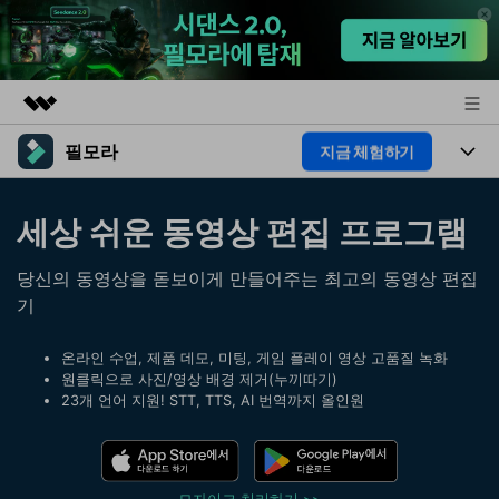
필모라
지금 체험하기
주요 제품
AIGC 크리에이티비티
제품
비즈니스
세상 쉬운 동영상 편집 프로그램
유틸리티
개요
플랫폼
AI
회사 소개
당신의 동영상을 돋보이게 만들어주는 최고의 동영상 편집
솔루션
기능
기
AI 기능
HOT
뉴스룸
영상 편집 자료실
AI 꿀팁
온라인 수업, 제품 데모, 미팅, 게임 플레이 영상 고품질 녹화
동영상 편집하기
플랜 및 가격
도움말 센터
원클릭으로 사진/영상 배경 제거(누끼따기)
23개 언어 지원! STT, TTS, AI 번역까지 올인원
도움말 센터
필모라 정보
고객 지원
더 알아보기