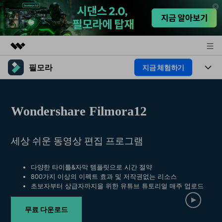
필모라
지금 체험하기
주요 제품
AIGC 크리에이티비티
제품
비즈니스
유틸리티
Wondershare Filmora12
개요
플랫폼
AI
회사 소개
솔루션
기능
세상 쉬운 동영상 편집 프로그램
AI 기능
HOT
뉴스룸
영상 편집 자료실
AI 꿀팁
동영상 편집하기
플랜 및 가격
도움말 센터
다양한 타이틀&자막 템플릿으로 시간 절약
800가지 이상의 이펙트 효과 및 저작권없는 리소스
초보자부터 상급자까지을 위한 유튜브 튜토리얼 매주 업로드
도움말 센터
필모라 정보
무료 다운로드
고객 지원
더 알아보기