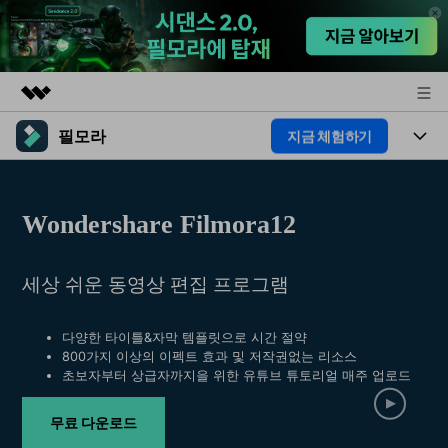
필모라
지금 체험하기
주요 제품
AIGC 크리에이티비티
제품
비즈니스
유틸리티
Wondershare Filmora12
개요
플랫폼
AI
회사 소개
솔루션
기능
세상 쉬운 동영상 편집 프로그램
AI 기능
HOT
뉴스룸
영상 편집 자료실
AI 꿀팁
동영상 편집하기
플랜 및 가격
도움말 센터
다양한 타이틀&자막 템플릿으로 시간 절약
800가지 이상의 이펙트 효과 및 저작권없는 리소스
초보자부터 상급자까지을 위한 유튜브 튜토리얼 매주 업로드
도움말 센터
필모라 정보
무료 다운로드
고객 지원
더 알아보기