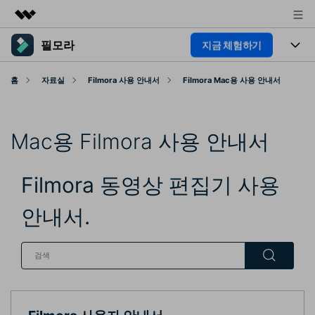
필모라
지금 체험하기
주요 제품
AIGC 크리에이티비티
제품
비즈니스
홈
자료실
Filmora 사용 안내서
Filmora Mac용 사용 안내서
유틸리티
개요
플랫폼
AI
회사 소개
솔루션
Mac용 Filmora 사용 안내서
기능
AI 기능
HOT
뉴스룸
영상 편집 자료실
AI 꿀팁
Filmora 동영상 편집기 사용
동영상 편집하기
플랜 및 가격
도움말 센터
안내서.
도움말 센터
필모라 정보
고객 지원
더 알아보기
핫한 콘텐츠
기타 콘텐츠