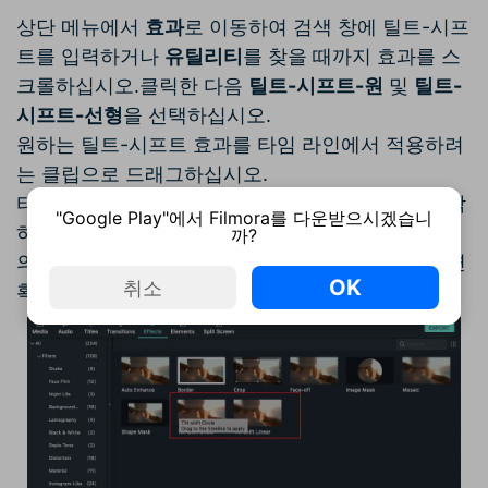
상단 메뉴에서
효과
로 이동하여 검색 창에 틸트-시프
트를 입력하거나
유틸리티
를 찾을 때까지 효과를 스
크롤하십시오.클릭한 다음
틸트
-시프트-원
및
틸트
-
시프트-선형
을 선택하십시오.
원하는 틸트-시프트 효과를 타임 라인에서 적용하려
는 클립으로 드래그하십시오.
타임 라인에서 효과를 두 번 클릭하여 제어판을 시작
"Google Play"에서 Filmora를 다운받으시겠습니
하십시오.이 패널에서 슬라이더를 드래그하여 기능
까?
의 크기와 강도를 쉽게 조정할 수 있습니다.완료되면
OK
취소
확인을 클릭하십시오.