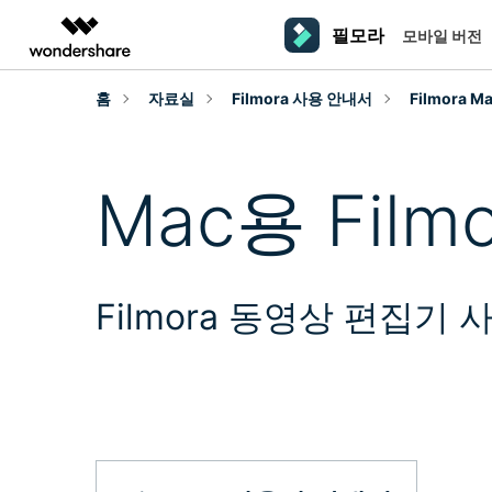
필모라
모바일 버전
주요 제
AIGC 크리에이티비티
개요
솔루션
홈
자료실
Filmora 사용 안내서
Filmora 
플랫폼
동영상 편집하기
더 알
동영상 크리에이티비티
마인드맵 및 다이어그
PDF 솔루션
엔터프라이즈
필모라 AI
동영상 편집 프로그램
Filmora
EdrawMax
PDFelement
교육
Mac용 Fil
AI를 활용해 손쉽게 편집
PC
동영상 편집기
영상 프롬프트 예시
크
쉽고 재미있는 영상 편집
순서도 프로그램
더 알아보기 >>
파트너
프롬프트 작성 법 및 꿀팁
창의
영상 편집 프로그램
UniConverter
EdrawMind
NEW
맥 동영상 편집기
올인원 미디어 툴박스
마인드맵 프로그램
제휴
DemoCreator
동영상 편집 어플
강력한 화면 녹화
Filmora 동영상 편집기 
사용자 가이드
크
모바일
iOS용 동영상 편집기
Media.io
필모라 기능 단계별 가이드
창의
영상 효과 리소스
Android용 동영상 편집기
AI 동영상, 이미지, 음악 생성기
기술 사양
친
리소스
크리에이티브 에셋
지원되는 형식, 장치 및 GPU의 전체 목록
친구