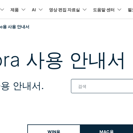
뉴스룸
플랜 및 가격
품
제품
비즈니스
AI
회사 소개
영상 편집 자료실
도움말 센터
필
유틸리
회사 소개
Mac용 사용 안내서
아보기
AI 기능
기능
고객 지원
기타 콘텐
A
HOT
원더쉐어의 스토리
램 제품
마인드맵 및 다이어그램
PDF 제품
동영상 크리에이
유틸리티
채용 정보
동영상 편집 방법
비디오
오디오
소셜 미디어 맞춤 영상 편집
자주 묻는 질문
텍
NEW
AI 번역
동영상 얼굴 보정
공식 유튜
EdrawMind
PDFelement
Filmora
Recover
mora 사용 안내서
리에이터 허브
필모라 최신 정보
리뷰
PDF 제작 및 편집
데이터 
Filmora를 사용하는 데 필요한 모
문의하기
EdrawMax
UniConverter
NEW
AI 생성형 확장
AI 썸네일 생성기
든 정보
구
력을 마음껏 발휘하기
최신 제품 소식 및 업데이트
Filmora 뉴스 및 리뷰에 대해 자세히 알아보기
AI 편집 도구
펜 도구
자동 비트 맞추기
유튜브
동적
도큐먼트 클라우드
Repairi
NEW
NEW
비즈니스
클라우드 기반 파일 관리
손상된 동
DemoCreator
텍스트 동영상 변환
아이디어 영상 변환
C
문의
PDFelement Online
Dr.Fone
NEW
영상 편집 방법
평면 추적
음성 변조
인스타
텍스
사용 안내서.
무료 온라인 PDF 도구
모바일 기
리에이터 수익화 프로그램
무료로 지원팀에 연락하세요
AI 음향 효과
AI 인물 컷아웃
A
력을 수익으로 바꿔보세요!
HiPDF
FamiSa
오디오 편집 방법
화면 녹화
오디오 싱크 자동 맞추기
틱톡
텍스
무료 올인원 온라인 PDF 도구
자녀 보호
무료 다운로드
버전 기록
AI 영상 보정
동영상 노이즈 제거
V
Filmora 9-14 버전 정보 확인
자막 편집 방법
키프레임
무음 감지 기능
음성
구 추천 프로그램
모든 제품 알아보기
더 알아보기 >
를 초대하고 리워드를 받으세요!
크로마키
오디오 더킹
멀티
더 알아보기 >
WIN용
MAC용