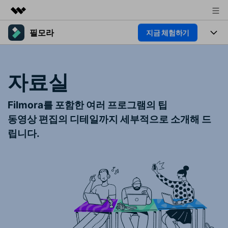
필모라
지금 체험하기
주요 제품
AIGC 크리에이티비티
제품
비즈니스
유틸리티
자료실
개요
플랫폼
AI
회사 소개
솔루션
기능
Filmora를 포함한 여러 프로그램의 팁
AI 기능
HOT
뉴스룸
영상 편집 자료실
동영상 편집의 디테일까지 세부적으로 소개해 드
AI 꿀팁
립니다.
동영상 편집하기
플랜 및 가격
도움말 센터
도움말 센터
필모라 정보
고객 지원
더 알아보기
핫한 콘텐츠
기타 콘텐츠