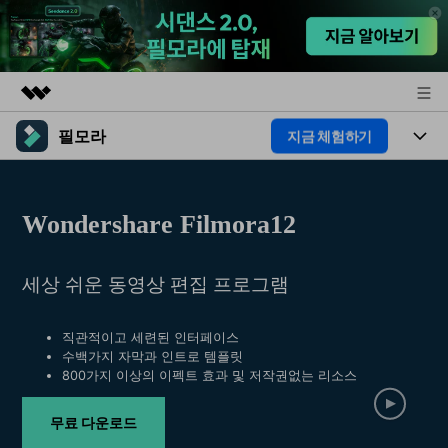
필모라
지금 체험하기
주요 제품
AIGC 크리에이티비티
제품
비즈니스
유틸리티
Wondershare Filmora12
개요
플랫폼
AI
회사 소개
솔루션
기능
세상 쉬운 동영상 편집 프로그램
AI 기능
HOT
뉴스룸
영상 편집 자료실
AI 꿀팁
동영상 편집하기
플랜 및 가격
도움말 센터
직관적이고 세련된 인터페이스
수백가지 자막과 인트로 템플릿
800가지 이상의 이펙트 효과 및 저작권없는 리소스
도움말 센터
필모라 정보
무료 다운로드
고객 지원
더 알아보기