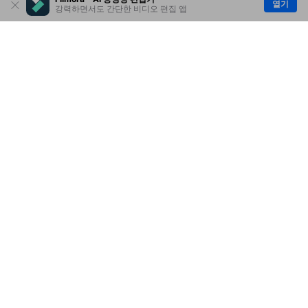
열기
강력하면서도 간단한 비디오 편집 앱
제품
원더쉐어
AI 탐색
도움말 센터