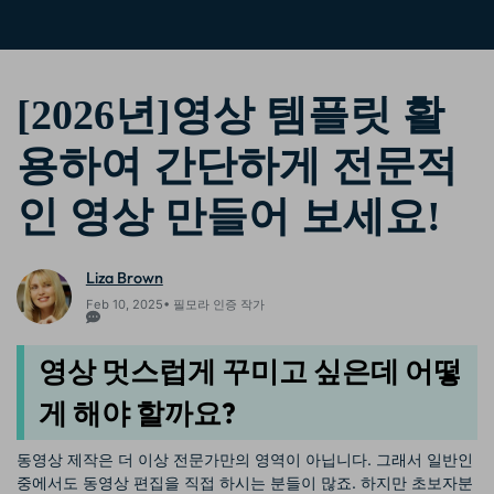
핫한 콘텐츠
기타 콘텐츠
가격
로그인
[2026년]영상 템플릿 활
용하여 간단하게 전문적
검색
인 영상 만들어 보세요!
Liza Brown
Feb 10, 2025• 필모라 인증 작가
영상 멋스럽게 꾸미고 싶은데 어떻
게 해야 할까요?
동영상 제작은 더 이상 전문가만의 영역이 아닙니다. 그래서 일반인
중에서도 동영상 편집을 직접 하시는 분들이 많죠. 하지만 초보자분