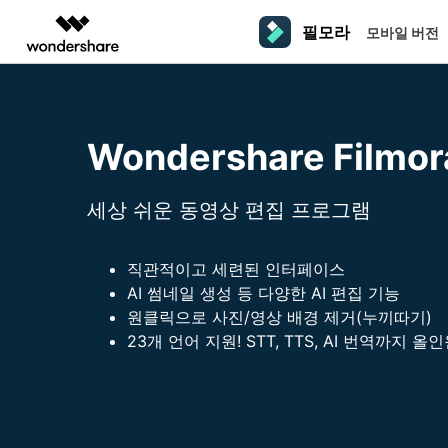
필모라
모바일 버전
주요 제
AIGC 크리에이티비티
개요
솔루션
플랫폼
동영상 편집하기
더 알
동영상 크리에이티비티
마인드맵 및 다이어그
PDF 솔루션
엔터프라이즈
Wondershare Filmor
필모라 AI
동영상 편집 프로그램
Filmora
EdrawMax
PDFelement
교육
AI를 활용해 손쉽게 편집
PC
동영상 편집기
영상 프롬프트 예시
크
쉽고 재미있는 영상 편집
순서도 프로그램
세상 쉬운 동영상 편집 프로그램
더 알아보기 >>
파트너
프롬프트 작성 법 및 꿀팁
창
영상 편집 프로그램
UniConverter
EdrawMind
NEW
맥 동영상 편집기
올인원 미디어 툴박스
마인드맵 프로그램
제휴
DemoCreator
동영상 편집 어플
직관적이고 세련된 인터페이스
강력한 화면 녹화
사용자 가이드
크
모바일
iOS용 동영상 편집기
AI 썸네일 생성 등 다양한 AI 편집 기능
Media.io
필모라 기능 단계별 가이드
창
원클릭으로 사진/영상 배경 제거(누끼따기)
영상 효과 리소스
Android용 동영상 편집기
AI 동영상, 이미지, 음악 생성기
23개 언어 지원! STT, TTS, AI 번역까지 올
기술 사양
친
리소스
크리에이티브 에셋
지원되는 형식, 장치 및 GPU의 전체 목록
친