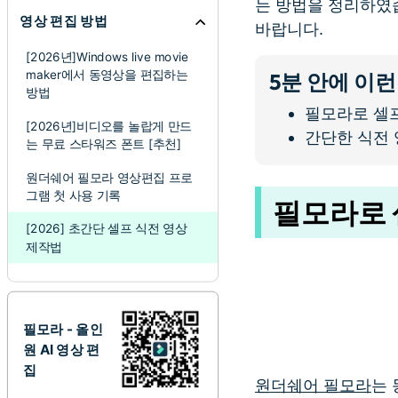
는 방법을 정리하였
영상 편집 방법
바랍니다.
[2026년]Windows live movie
maker에서 동영상을 편집하는
5분 안에 이런
방법
필모라로 셀
[2026년]비디오를 놀랍게 만드
간단한 식전 영
는 무료 스타워즈 폰트 [추천]
원더쉐어 필모라 영상편집 프로
그램 첫 사용 기록
필모라로 
[2026] 초간단 셀프 식전 영상
제작법
필모라 - 올인
원 AI 영상 편
집
원더쉐어 필모라
는 