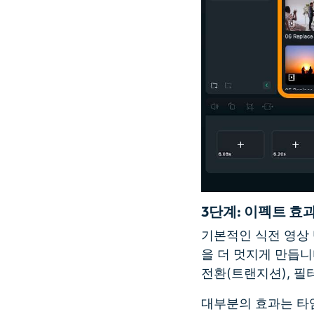
3단계
: 이펙트 효
기본적인 식전 영상
을 더 멋지게 만듭니
전환(트랜지션), 필
대부분의 효과는 타