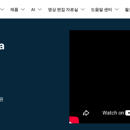
뉴스룸
플랜 및 가격
품
제품
비즈니스
AI
회사 소개
영상 편집 자료실
도움말 센터
필
유틸리
회사 소개
아보기
AI 기능
기능
고객 지원
기타 콘
A
HOT
원더쉐어의 스토리
램 제품
마인드맵 및 다이어그램
PDF 제품
동영상 크리에이
유틸리티
a
동영상 편집 방법
비디오
채용 정보
오디오
소셜 미디어 맞춤 영상 편집
텍
자주 묻는 질문
NEW
AI 번역
동영상 얼굴 보정
공식 유튜
강
EdrawMind
PDFelement
Filmora
Recover
리에이터 허브
필모라 최신 정보
리뷰
PDF 제작 및 편집
데이터 
Filmora를 사용하는 데 필요한 모
문의하기
EdrawMax
UniConverter
NEW
AI 생성형 확장
AI 썸네일 생성기
든 정보
구
의력을 마음껏 발휘하기
최신 제품 소식 및 업데이트
Filmora 뉴스 및 리뷰에 대해 자세히 알아보기
AI 편집 도구
펜 도구
자동 비트 맞추기
유튜브
동적
도큐먼트 클라우드
Repairi
NEW
NEW
비즈니스
클라우드 기반 파일 관리
손상된 동
DemoCreator
텍스트 동영상 변환
아이디어 영상 변환
C
문의
PDFelement Online
Dr.Fone
NEW
영상 편집 방법
평면 추적
음성 변조
인스타
텍스
무료 온라인 PDF 도구
모바일 기
리에이터 수익화 프로그램
무료로 지원팀에 연락하세요
AI 음향 효과
AI 인물 컷아웃
A
의력을 수익으로 바꿔보세요!
HiPDF
FamiSa
오디오 편집 방법
화면 녹화
오디오 싱크 자동 맞추기
틱톡
텍스트
무료 올인원 온라인 PDF 도구
자녀 보호
무료 다운로드
버전 기록
인원
AI 영상 보정
동영상 노이즈 제거
V
Filmora 9-14 버전 정보 확인
자막 편집 방법
키프레임
무음 감지 기능
음성 
구 추천 프로그램
모든 제품 알아보기
더 알아보기 >
구를 초대하고 리워드를 받으세요!
크로마키
오디오 더킹
멀티 
더 알아보기 >