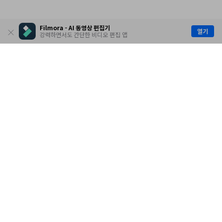
Filmora - AI 동영상 편집기
열기
강력하면서도 간단한 비디오 편집 앱
제품
원더쉐어
AI 탐색
도움말 센터