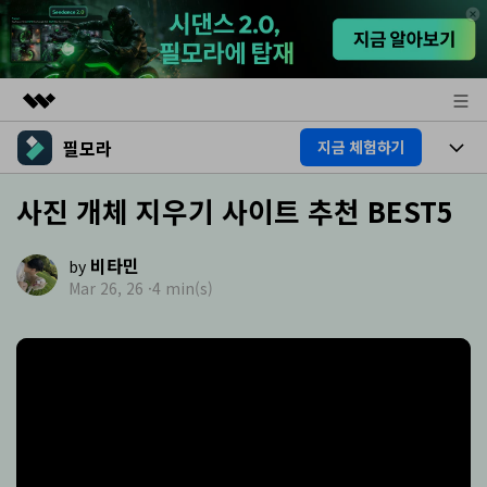
필모라
지금 체험하기
주요 제품
AIGC 크리에이티비티
제품
사진 개체 지우기 사이트 추천 BEST5
비즈니스
유틸리티
개요
플랫폼
AI
회사 소개
비타민
by
솔루션
Mar 26, 26 ·
4 min(s)
기능
AI 기능
뉴스룸
HOT
영상 편집 자료실
AI 꿀팁
동영상 편집하기
플랜 및 가격
도움말 센터
도움말 센터
필모라 정보
고객 지원
더 알아보기