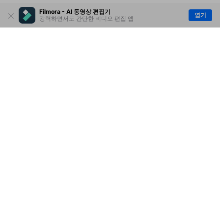
Filmora - AI 동영상 편집기
열기
강력하면서도 간단한 비디오 편집 앱
제품
원더쉐어
AI 탐색
도움말 센터