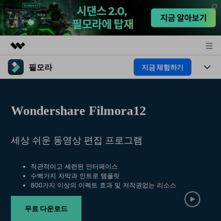
필모라
지금 체험하기
주요 제품
AIGC 크리에이티비티
제품
비즈니스
유틸리티
Wondershare Filmora12
개요
플랫폼
AI
회사 소개
솔루션
기능
세상 쉬운 동영상 편집 프로그램
AI 기능
HOT
뉴스룸
영상 편집 자료실
AI 꿀팁
동영상 편집하기
플랜 및 가격
도움말 센터
직관적이고 세련된 인터페이스
수백가지 자막과 인트로 템플릿
800가지 이상의 이펙트 효과 및 저작권없는 리소스
도움말 센터
필모라 정보
무료 다운로드
고객 지원
더 알아보기