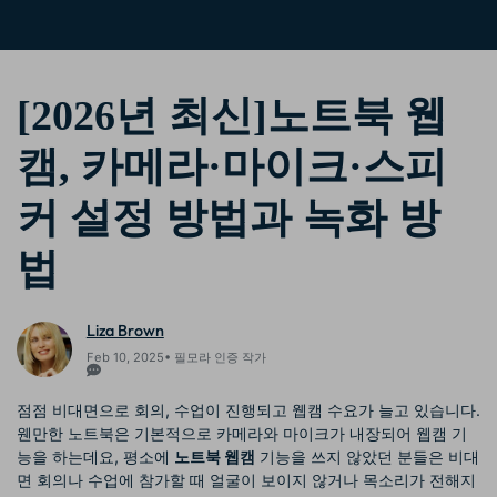
핫한 콘텐츠
기타 콘텐츠
가격
로그인
[2026년 최신]노트북 웹
캠, 카메라·마이크·스피
검색
커 설정 방법과 녹화 방
법
Liza Brown
Feb 10, 2025• 필모라 인증 작가
점점 비대면으로 회의, 수업이 진행되고 웹캠 수요가 늘고 있습니다.
웬만한 노트북은 기본적으로 카메라와 마이크가 내장되어 웹캠 기
능을 하는데요, 평소에
노트북 웹캠
기능을 쓰지 않았던 분들은 비대
면 회의나 수업에 참가할 때 얼굴이 보이지 않거나 목소리가 전해지