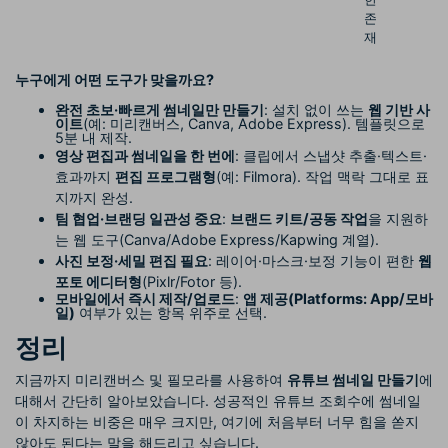
존
재
누구에게 어떤 도구가 맞을까요?
완전 초보·빠르게 썸네일만 만들기
: 설치 없이 쓰는
웹 기반 사
이트
(예: 미리캔버스, Canva, Adobe Express). 템플릿으로
5분 내 제작.
영상 편집과 썸네일을 한 번에
: 클립에서 스냅샷 추출·텍스트·
효과까지
편집 프로그램형
(예: Filmora). 작업 맥락 그대로 표
지까지 완성.
팀 협업·브랜딩 일관성 중요
:
브랜드 키트/공동 작업
을 지원하
는 웹 도구(Canva/Adobe Express/Kapwing 계열).
사진 보정·세밀 편집 필요
: 레이어·마스크·보정 기능이 편한
웹
포토 에디터형
(Pixlr/Fotor 등).
모바일에서 즉시 제작/업로드
:
앱 제공(Platforms: App/모바
일)
여부가 있는 항목 위주로 선택.
정리
지금까지 미리캔버스 및 필모라를 사용하여
유튜브 썸네일 만들기
에
대해서 간단히 알아보았습니다. 성공적인 유튜브 조회수에 썸네일
이 차지하는 비중은 매우 크지만, 여기에 처음부터 너무 힘을 쏟지
않아도 된다는 말을 해드리고 싶습니다.