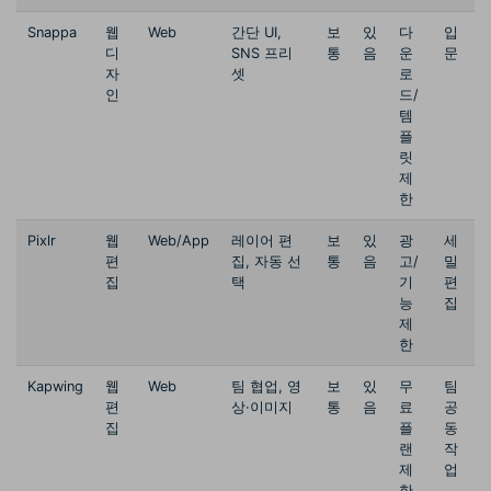
Snappa
웹
Web
간단 UI,
보
있
다
입
디
SNS 프리
통
음
운
문
자
셋
로
인
드/
템
플
릿
제
한
Pixlr
웹
Web/App
레이어 편
보
있
광
세
편
집, 자동 선
통
음
고/
밀
집
택
기
편
능
집
제
한
Kapwing
웹
Web
팀 협업, 영
보
있
무
팀
편
상·이미지
통
음
료
공
집
플
동
랜
작
제
업
한