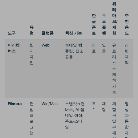
워
터
한
무
마
추
글
료
크/
천
유
폰
플
제
용
도구
형
플랫폼
핵심 기능
트
랜
한
도
미리캔
웹
Web
썸네일 템
양
있
유
간
버스
디
플릿, 요소,
호
음
료
편
자
공유
리
제
인
소
작
스
제
한
가
능
Filmora
편
Win/Mac
스냅샷→캔
우
체
체
영
집
버스, AI 썸
수
험
험
상
프
네일 생성,
판
과
로
폰트·스타
일
통
그
일
부
합
램
제
제