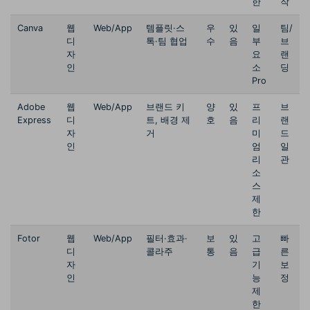
한
작
Canva
웹
Web/App
템플릿·스
우
있
일
팀/
디
톡·팀 협업
수
음
부
브
자
요
랜
인
소
딩
Pro
Adobe
웹
Web/App
브랜드 키
양
있
프
브
Express
디
트, 배경 제
호
음
리
랜
자
거
미
드
인
엄
일
리
관
소
스
제
한
Fotor
웹
Web/App
필터·효과·
보
있
고
빠
디
콜라주
통
음
급
른
자
기
보
인
능
정
제
한