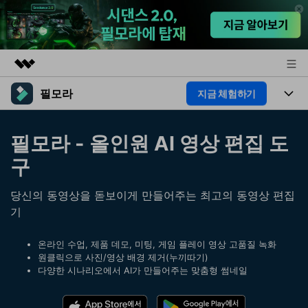
필모라
지금 체험하기
주요 제품
AIGC 크리에이티비티
제품
비즈니스
필모라 - 올인원 AI 영상 편집 도
유틸리티
개요
플랫폼
구
AI
회사 소개
솔루션
기능
AI 기능
당신의 동영상을 돋보이게 만들어주는 최고의 동영상 편집
HOT
뉴스룸
영상 편집 자료실
기
AI 꿀팁
동영상 편집하기
플랜 및 가격
도움말 센터
온라인 수업, 제품 데모, 미팅, 게임 플레이 영상 고품질 녹화
원클릭으로 사진/영상 배경 제거(누끼따기)
도움말 센터
필모라 정보
다양한 시나리오에서 AI가 만들어주는 맞춤형 썸네일
고객 지원
더 알아보기