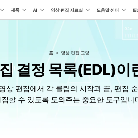
뉴스룸
플랜 및 가격
품
제품
비즈니스
AI
회사 소개
영상 편집 자료실
도움말 센터
필
유틸리
회사 소개
아보기
AI 기능
기능
고객 지원
기타 콘텐
A
HOT
원더쉐어의 스토리
램 제품
마인드맵 및 다이어그램
PDF 제품
동영상 크리에이
유틸리티
채용 정보
동영상 편집 방법
비디오
오디오
소셜 미디어 맞춤 영상 편집
자주 묻는 질문
텍
NEW
AI 번역
동영상 얼굴 보정
공식 유튜
EdrawMind
PDFelement
Filmora
Recover
홈
영상 편집 교양
리에이터 허브
필모라 최신 정보
리뷰
PDF 제작 및 편집
데이터 
Filmora를 사용하는 데 필요한 모
문의하기
집 결정 목록(EDL)이
EdrawMax
UniConverter
NEW
AI 생성형 확장
AI 썸네일 생성기
든 정보
구
력을 마음껏 발휘하기
최신 제품 소식 및 업데이트
Filmora 뉴스 및 리뷰에 대해 자세히 알아보기
AI 편집 도구
펜 도구
자동 비트 맞추기
유튜브
동적
도큐먼트 클라우드
Repairi
NEW
NEW
비즈니스
클라우드 기반 파일 관리
손상된 동
DemoCreator
텍스트 동영상 변환
아이디어 영상 변환
C
문의
PDFelement Online
Dr.Fone
NEW
영상 편집 방법
평면 추적
음성 변조
인스타
텍스
무료 온라인 PDF 도구
모바일 기
리에이터 수익화 프로그램
는 영상 편집에서 각 클립의 시작과 끝, 편집
무료로 지원팀에 연락하세요
AI 음향 효과
AI 인물 컷아웃
A
력을 수익으로 바꿔보세요!
HiPDF
FamiSa
오디오 편집 방법
화면 녹화
오디오 싱크 자동 맞추기
틱톡
텍스
편집할 수 있도록 도와주는 중요한 도구입니다
무료 올인원 온라인 PDF 도구
자녀 보호
무료 다운로드
버전 기록
AI 영상 보정
동영상 노이즈 제거
V
Filmora 9-14 버전 정보 확인
자막 편집 방법
키프레임
무음 감지 기능
음성
구 추천 프로그램
모든 제품 알아보기
더 알아보기 >
를 초대하고 리워드를 받으세요!
크로마키
오디오 더킹
멀티
더 알아보기 >