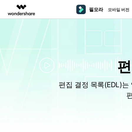
필모라
모바일 버전
주요 제
AIGC 크리에이티비티
개요
솔루션
플랫폼
동영상 편집하기
더 알
동영상 크리에이티비티
마인드맵 및 다이어그
PDF 솔루션
엔터프라이즈
필모라 AI
동영상 편집 프로그램
Filmora
EdrawMax
PDFelement
교육
AI를 활용해 손쉽게 편집
PC
동영상 편집기
영상 프롬프트 예시
크
쉽고 재미있는 영상 편집
순서도 프로그램
편
더 알아보기 >>
파트너
프롬프트 작성 법 및 꿀팁
창의
영상 편집 프로그램
UniConverter
EdrawMind
NEW
맥 동영상 편집기
올인원 미디어 툴박스
마인드맵 프로그램
제휴
DemoCreator
동영상 편집 어플
강력한 화면 녹화
사용자 가이드
크
편집 결정 목록(EDL)
모바일
iOS용 동영상 편집기
Media.io
필모라 기능 단계별 가이드
창의
영상 효과 리소스
Android용 동영상 편집기
AI 동영상, 이미지, 음악 생성기
기술 사양
친
리소스
크리에이티브 에셋
지원되는 형식, 장치 및 GPU의 전체 목록
친구