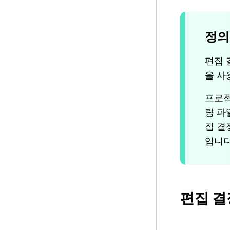
정의
편집 
을 사
프로젝
량 파
집 결
입니다
편집 결