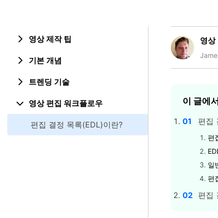
영상 제작 팁
영상
Jame
기본 개념
트렌딩 기술
이 글에
영상 편집 워크플로우
편집 
편집 결정 목록(EDL)이란?
편
ED
일
편
편집 