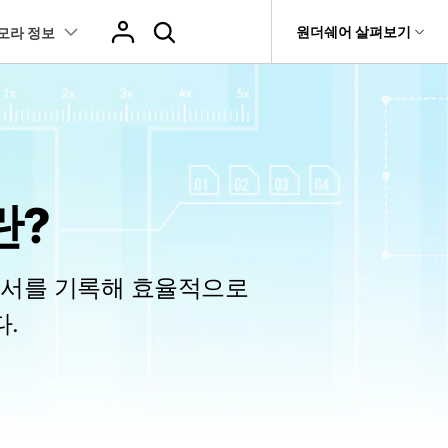
도움말 센터
원더쉐어 살펴보기
모라 정보
티
원더쉐어 소개
츠
I 꿀팁
핫한 콘텐츠
티비티
 제품
유틸리티
비즈니스
스트
화면 녹화와 게임 정보
이펙트
NEW
NEW
브 채널
강아지 증명사진 생성
AI 기반 업스케일링 프로그램
AI 겨울 세컷
it
Dr.Fone
제휴
복구
란?
Recoverit
NEW
회사 소개
NEW
글맵 인증샷 제작
AI 영상 요소 편집
 자막
게임 정보
동영상 효과
t
NEW
챗GPT로 음성 파일을 텍스트 변환
영상, 사진 등 복구
뉴스룸
hatGPT 동영상
영상 길이 맞춘 음악 편집
트 경로
화면 녹화
프리셋 템플릿
인스타 스토리 배경 바꾸기
기 관리
 순서를 기록해 효율적으로
플랜 및 가격
I 이미지 생성 사이트
AI 필터 사이트
fe
NEW
트 음성 변환(TTS)
기타
AI 뷰티 필터
.
케데헌 팬영상 만들기
 앱
도움말 센터
HOT
eo3 영상 생성
유튜브 인트로 제작
NEW
 텍스트 변환(STT)
애니메이션 그래프
네이버 컷츠 숏폼 제작 가이드
더 알아보기 >
 클립 편집
NewBlue FX
Veo 3으로 AI 할머니 숏폼 생성하기