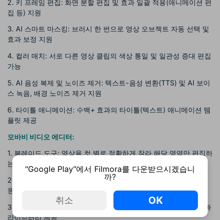
2. 키 프레임 편집: 화면 분할 편집 및 효과 일괄 적용(애니메이션 편
집 등) 지원
3. AI 스마트 마스킹: 브러시 한 번으로 영상 오브젝트 자동 선택 및
효과 보정 지원
4. 컬러 매치: 서로 다른 영상 클립의 색상 통일 및 일관성 증대 편집
가능
5. AI 음성 복제 및 노이즈 제거: 텍스트-음성 변환(TTS) 및 AI 보이
스 녹음, 배경 노이즈 제거 지원
6. 타이틀 애니메이션: 수백+ 효과의 타이틀(텍스트) 애니메이션 템
플릿 제공
모바비 비디오 에디터:
1. 블레이드 도구: 영상을 컷 별로 정확하게 잘라 해당 영역만 편집하
는 기능 / 몽타주 편집 가능
"Google Play"에서 Filmora를 다운받으시겠습니
까?
2. 오버레이 편집: 13가지 프리셋을 이용한 오버레이 효과 적용 지
원
OK
취소
3. 풍부한 효과 컬렉션: 타이틀, 오디오, 비디오 필터 등 다양한 효과
라이브러리 제공