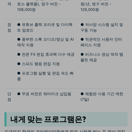
격
로스 플랫폼), 영구 버전 -
원/년, 영구 버전 -
108,000원
129,000원
장
● 유튜브 출력 프리셋 및 다이렉
● 저사양 시스템 설치 및
점
트 업로드
구동 가능
● 풍부한 스톡 오디오/영상 및 AI
● 직관적인 사용자 인터
제작 지원
페이스 지원
● 전문 FX 편집 효과팩 다수 제공
● 비즈니스 영상 제작 템
플릿 제공
● 스피드 램핑 편집 지원
● 프로그램 실행 및 편집 속도 빠
름
단
● 무료 버전은 워터마크 삽입됨
● 체험판 사용 기간 제한
점
(7일)
내게 맞는 프로그램은?
지금까지 한국의 크리에이터들에게 많은 사랑을 받는 두 영상 편집