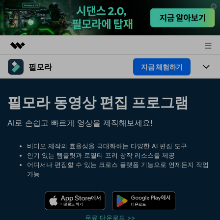
필모라
지금 체험하기
주요 제품
AIGC 크리에이티비티
제품
비즈니스
필모라 동영상 편집 프로그램
유틸리티
개요
플랫폼
AI
회사 소개
AI로 손쉽고 빠르게 영상을 제작해보세요!
솔루션
기능
AI 기능
HOT
뉴스룸
영상 편집 자료실
비디오 제작의 효율성을 극대화하는 다양한 AI 편집 도구
인기 있는 템플릿과 로열티 프리 창작 리소스를 제공
AI 꿀팁
동영상 편집하기
플랜 및 가격
어디서나 편집할 수 있는 크로스 플랫폼 기능으로 언제든지 작업
도움말 센터
가능
도움말 센터
필모라 정보
고객 지원
더 알아보기
무료 다운로드 >>