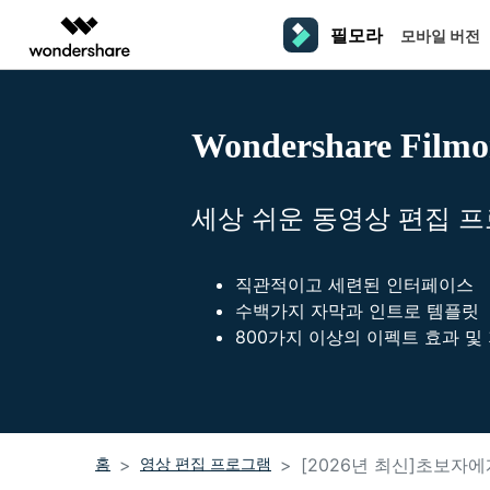
필모라
모바일 버전
주요 제
AIGC 크리에이티비티
개요
솔루션
플랫폼
동영상 편집하기
더 알
Wondershare Filmo
동영상 크리에이티비티
마인드맵 및 다이어그
PDF 솔루션
엔터프라이즈
필모라 AI
동영상 편집 프로그램
Filmora
EdrawMax
PDFelement
교육
AI를 활용해 손쉽게 편집
PC
동영상 편집기
영상 프롬프트 예시
크
쉽고 재미있는 영상 편집
순서도 프로그램
세상 쉬운 동영상 편집 
더 알아보기 >>
파트너
프롬프트 작성 법 및 꿀팁
창
영상 편집 프로그램
UniConverter
EdrawMind
NEW
맥 동영상 편집기
올인원 미디어 툴박스
마인드맵 프로그램
제휴
직관적이고 세련된 인터페이스
DemoCreator
동영상 편집 어플
강력한 화면 녹화
사용자 가이드
크
수백가지 자막과 인트로 템플릿
모바일
iOS용 동영상 편집기
800가지 이상의 이펙트 효과 
Media.io
필모라 기능 단계별 가이드
창
영상 효과 리소스
Android용 동영상 편집기
AI 동영상, 이미지, 음악 생성기
기술 사양
친
리소스
크리에이티브 에셋
지원되는 형식, 장치 및 GPU의 전체 목록
친
홈
영상 편집 프로그램
[2026년 최신]초보자