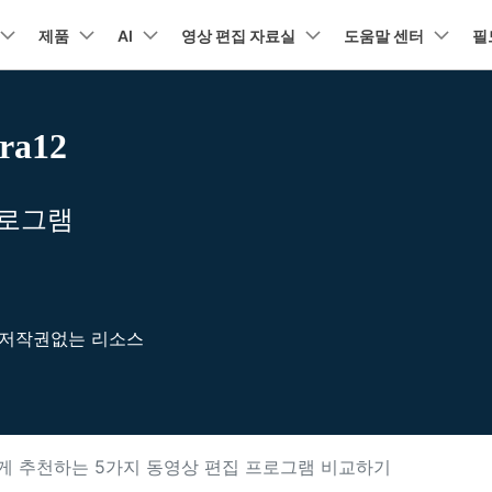
뉴스룸
플랜 및 가격
품
제품
비즈니스
AI
회사 소개
영상 편집 자료실
도움말 센터
필
유틸리
회사 소개
아보기
AI 기능
기능
고객 지원
기타 콘
A
HOT
원더쉐어의 스토리
ra12
램 제품
마인드맵 및 다이어그램
PDF 제품
동영상 크리에이
유틸리티
동영상 편집 방법
비디오
채용 정보
오디오
소셜 미디어 맞춤 영상 편집
텍
자주 묻는 질문
NEW
AI 번역
동영상 얼굴 보정
공식 유튜
강
EdrawMind
PDFelement
Filmora
Recover
리에이터 허브
필모라 최신 정보
리뷰
PDF 제작 및 편집
데이터 
Filmora를 사용하는 데 필요한 모
프로그램
문의하기
EdrawMax
UniConverter
NEW
AI 생성형 확장
AI 썸네일 생성기
든 정보
구
의력을 마음껏 발휘하기
최신 제품 소식 및 업데이트
Filmora 뉴스 및 리뷰에 대해 자세히 알아보기
AI 편집 도구
펜 도구
자동 비트 맞추기
유튜브
동적
도큐먼트 클라우드
Repairi
NEW
NEW
비즈니스
클라우드 기반 파일 관리
손상된 동
DemoCreator
텍스트 동영상 변환
아이디어 영상 변환
C
문의
PDFelement Online
Dr.Fone
NEW
영상 편집 방법
평면 추적
음성 변조
인스타
텍스
무료 온라인 PDF 도구
모바일 기
리에이터 수익화 프로그램
무료로 지원팀에 연락하세요
AI 음향 효과
AI 인물 컷아웃
A
및 저작권없는 리소스
의력을 수익으로 바꿔보세요!
HiPDF
FamiSa
오디오 편집 방법
화면 녹화
오디오 싱크 자동 맞추기
틱톡
텍스트
무료 올인원 온라인 PDF 도구
자녀 보호
무료 다운로드
버전 기록
AI 영상 보정
동영상 노이즈 제거
V
Filmora 9-14 버전 정보 확인
자막 편집 방법
키프레임
무음 감지 기능
음성 
구 추천 프로그램
모든 제품 알아보기
더 알아보기 >
구를 초대하고 리워드를 받으세요!
크로마키
오디오 더킹
멀티 
에게 추천하는 5가지 동영상 편집 프로그램 비교하기
더 알아보기 >