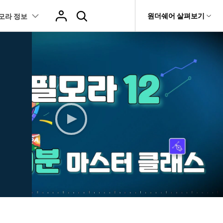
도움말 센터
원더쉐어 살펴보기
모라 정보
티
원더쉐어 소개
텐츠
I 꿀팁
핫한 콘텐츠
티비티
 제품
유틸리티
비즈니스
스트
화면 녹화와 게임 정보
이펙트
NEW
NEW
브 채널
아지 증명사진 생성
AI 기반 업스케일링 프로그램
AI 겨울 세컷
it
Dr.Fone
제휴
복구
Recoverit
NEW
회사 소개
NEW
글맵 인증샷 제작
AI 영상 요소 편집
 자막
게임 정보
동영상 효과
t
NEW
챗GPT로 음성 파일을 텍스트 변환
영상, 사진 등 복구
뉴스룸
hatGPT 동영상
영상 길이 맞춘 음악 편집
트 경로
화면 녹화
프리셋 템플릿
인스타 스토리 배경 바꾸기
기 관리
플랜 및 가격
I 이미지 생성 사이트
AI 필터 사이트
fe
NEW
 음성 변환(TTS)
기타
AI 뷰티 필터
케데헌 팬영상 만들기
 앱
도움말 센터
HOT
eo3 영상 생성
유튜브 인트로 제작
NEW
텍스트 변환(STT)
애니메이션 그래프
네이버 컷츠 숏폼 제작 가이드
더 알아보기 >
클립 편집
NewBlue FX
Veo 3으로 AI 할머니 숏폼 생성하기