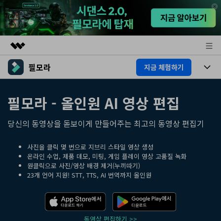
필모라
지금 체험하기
주요 제품
AIGC 크리에이티비티
제품
비즈니스
필모라 - 올인원 AI 영상 편집
유틸리티
개요
플랫폼
AI
회사 소개
당신의 동영상을 돋보이게 만들어주는 최고의 동영상 편집기
솔루션
기능
AI 기능
뉴스룸
HOT
영상 편집 자료실
사진을 클릭 몇 번으로 지브리 스타일 영상 생성
온라인 수업, 제품 데모, 미팅, 게임 플레이 영상 고품질 녹화
AI 꿀팁
원클릭으로 사진/영상 배경 제거(누끼따기)
동영상 편집하기
플랜 및 가격
도움말 센터
23개 언어 지원! STT, TTS, AI 번역까지 올인원
도움말 센터
필모라 정보
고객 지원
더 알아보기
동영상 편집하기 >>