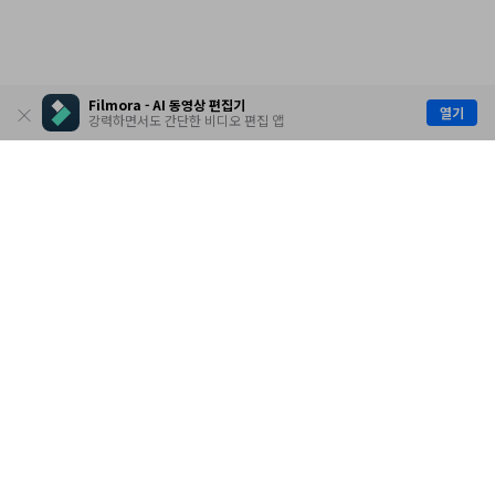
Filmora - AI 동영상 편집기
열기
강력하면서도 간단한 비디오 편집 앱
제품
원더쉐어
AI 탐색
도움말 센터