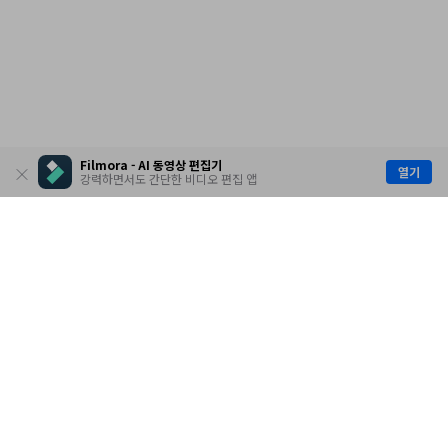
Filmora - AI 동영상 편집기
열기
강력하면서도 간단한 비디오 편집 앱
제품
원더쉐어
AI 탐색