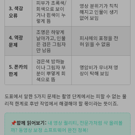
피부가 초록색/
영상 분위기가 칙칙
3. 색감
회색으로 보이
해지고 인물이 생기
거나 흰색이 누
오류
없어 보임
렇게 뜸
조명은 하얗게
4. 역광
날아가고, 인물
피사체의 표정을 전
은 검은 그림자
혀 읽을 수 없음
문제
만 남음
검은색 밤하늘
5. 폰카의
이나 그림자 부
명암비가 무너져 영
분이 뿌옇게 회
상이 탁해 보임
한계
색으로 뜸
도표에서 말한 5가지 문제는 촬영 단계에서는 피할 수 없는 물
리적 한계로 후반 작업에서 해결해야 할 몫이라는 뜻이죠.
📌함께 읽어보기:
내 영상 퀄리티, 전문가처럼 샥 올려볼
까? 동영상 보정 소프트웨어 완전 정복!