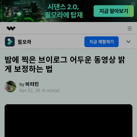
필모라
지금 체험하기
주요 제품
AIGC 크리에이티비티
제품
밤에 찍은 브이로그 어두운 동영상 밝
비즈니스
유틸리티
게 보정하는 법
개요
플랫폼
AI
회사 소개
솔루션
비타민
기능
by
AI 기능
뉴스룸
HOT
영상 편집 자료실
Apr 02, 26 ·
6 min(s)
AI 꿀팁
동영상 편집하기
플랜 및 가격
도움말 센터
도움말 센터
필모라 정보
고객 지원
더 알아보기