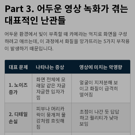
Part 3. 어두운 영상 녹화가 겪는
대표적인 난관들
어두운 환경에서 빛이 부족할 때 카메라는 억지로 화면을 구성
하려고 애쓰는데, 이 과정에서 화질을 망가뜨리는 5가지 부작용
이 발생하기 때문입니다.
대표 문제
나타나는 증상
영상에 미치는 악영향
화면 전체에 모
얼굴이 지저분해 보
1. 노이즈
래알 같은 자글
이고 화질이 급격히
자글한 입자가
증가
떨어짐
낌
피부나 머리카
초점이 나간 듯 답답
2. 디테일
락이 뭉개져 물
하고 퀄리티가 낮아
감처럼 흐릿해
손실
보임
짐