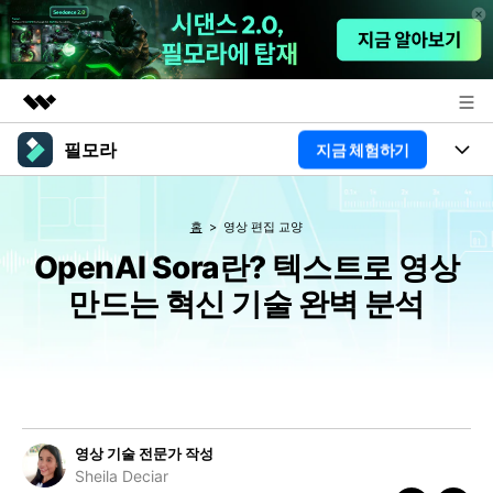
필모라
지금 체험하기
주요 제품
AIGC 크리에이티비티
제품
비즈니스
유틸리티
홈
영상 편집 교양
개요
플랫폼
OpenAI Sora란? 텍스트로 영상
AI
회사 소개
솔루션
만드는 혁신 기술 완벽 분석
기능
AI 기능
HOT
뉴스룸
영상 편집 자료실
AI 꿀팁
동영상 편집하기
플랜 및 가격
도움말 센터
도움말 센터
필모라 정보
영상 기술 전문가 작성
고객 지원
Sheila Deciar
더 알아보기