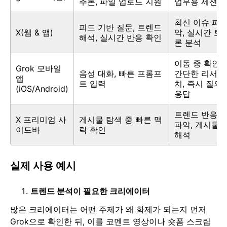
추론, 파일 업로드 지원
업무용 세션
최신 이슈 파
피드 기반 질문, 트렌드
X(웹 & 앱)
악, 실시간 토
해석, 실시간 반응 확인
론 분석
이동 중 확인,
Grok 모바일
음성 대화, 빠른 프롬프
간단한 리서
앱
트 입력
치, 즉시 질의
(iOS/Android)
응답
트렌드 반응
X 프리미엄 사
게시물 탐색 중 빠른 맥
파악, 게시물
이드바
락 확인
해석
실제 사용 예시
트렌드 분석이 필요한 크리에이터
많은 크리에이터는 어떤 주제가 왜 화제가 되는지 먼저
Grok으로 확인한 뒤, 이를 코멘트 영상이나 숏폼 스크립