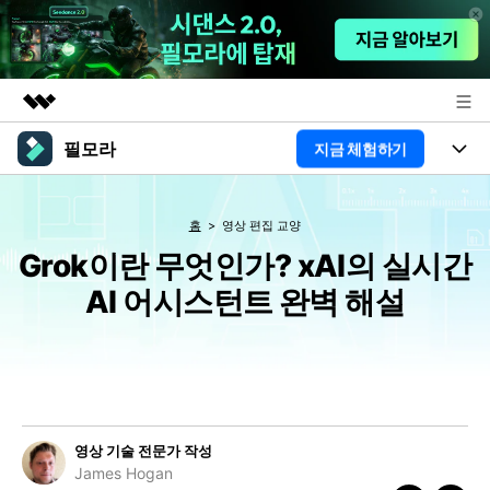
필모라
지금 체험하기
주요 제품
AIGC 크리에이티비티
제품
비즈니스
유틸리티
홈
영상 편집 교양
개요
플랫폼
Grok이란 무엇인가? xAI의 실시간
AI
회사 소개
솔루션
AI 어시스턴트 완벽 해설
기능
AI 기능
HOT
뉴스룸
영상 편집 자료실
AI 꿀팁
동영상 편집하기
플랜 및 가격
도움말 센터
도움말 센터
필모라 정보
영상 기술 전문가 작성
고객 지원
James Hogan
더 알아보기