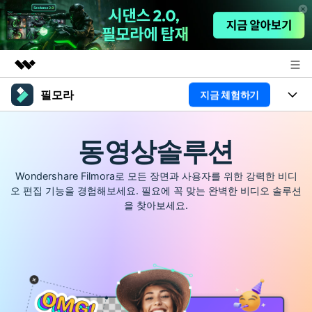
필모라
지금 체험하기
주요 제품
AIGC 크리에이티비티
제품
비즈니스
동영상
솔루션
유틸리티
개요
플랫폼
AI
회사 소개
Wondershare Filmora로 모든 장면과 사용자를 위한 강력한 비디
솔루션
기능
오 편집 기능을 경험해보세요. 필요에 꼭 맞는 완벽한 비디오 솔루션
AI 기능
HOT
뉴스룸
영상 편집 자료실
을 찾아보세요.
AI 꿀팁
동영상 편집하기
플랜 및 가격
도움말 센터
도움말 센터
필모라 정보
고객 지원
더 알아보기