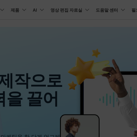
뉴스룸
플랜 및 가격
품
제품
비즈니스
AI
회사 소개
영상 편집 자료실
도움말 센터
필
유틸리
회사 소개
아보기
AI 기능
기능
고객 지원
기타 콘텐
A
HOT
원더쉐어의 스토리
램 제품
마인드맵 및 다이어그램
PDF 제품
동영상 크리에이
유틸리티
채용 정보
동영상 편집 방법
비디오
오디오
소셜 미디어 맞춤 영상 편집
자주 묻는 질문
텍
NEW
AI 번역
동영상 얼굴 보정
공식 유튜
EdrawMind
PDFelement
Filmora
Recover
리에이터 허브
필모라 최신 정보
리뷰
PDF 제작 및 편집
데이터 
Filmora를 사용하는 데 필요한 모
문의하기
EdrawMax
UniConverter
NEW
AI 생성형 확장
AI 썸네일 생성기
든 정보
구
력을 마음껏 발휘하기
최신 제품 소식 및 업데이트
Filmora 뉴스 및 리뷰에 대해 자세히 알아보기
AI 편집 도구
펜 도구
자동 비트 맞추기
유튜브
동적
도큐먼트 클라우드
Repairi
NEW
NEW
비즈니스
클라우드 기반 파일 관리
손상된 동
 제작으로
DemoCreator
텍스트 동영상 변환
아이디어 영상 변환
C
문의
PDFelement Online
Dr.Fone
NEW
영상 편집 방법
평면 추적
음성 변조
인스타
텍스
무료 온라인 PDF 도구
모바일 기
리에이터 수익화 프로그램
무료로 지원팀에 연락하세요
AI 음향 효과
AI 인물 컷아웃
A
력을 끌어
력을 수익으로 바꿔보세요!
HiPDF
FamiSa
오디오 편집 방법
화면 녹화
오디오 싱크 자동 맞추기
틱톡
텍스
무료 올인원 온라인 PDF 도구
자녀 보호
무료 다운로드
버전 기록
AI 영상 보정
동영상 노이즈 제거
V
Filmora 9-14 버전 정보 확인
자막 편집 방법
키프레임
무음 감지 기능
음성
구 추천 프로그램
모든 제품 알아보기
더 알아보기 >
를 초대하고 리워드를 받으세요!
크로마키
오디오 더킹
멀티
더 알아보기 >
로 마케팅을 한 단계 업그레