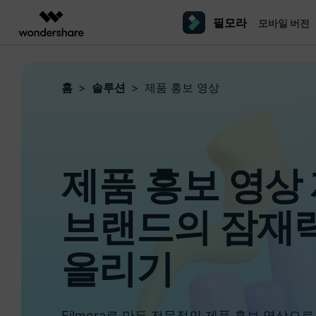
필모라
모바일 버전
주요 제
AIGC 크리에이티비티
개요
솔루션
플랫폼
동영상 편집하기
더 알
홈
솔루션
제품 홍보 영상
동영상 크리에이티비티
마인드맵 및 다이어그
PDF 솔루션
엔터프라이즈
필모라 AI
동영상 편집 프로그램
Filmora
EdrawMax
PDFelement
교육
AI를 활용해 손쉽게 편집
PC
동영상 편집기
영상 프롬프트 예시
크
쉽고 재미있는 영상 편집
순서도 프로그램
더 알아보기 >>
파트너
프롬프트 작성 법 및 꿀팁
창의
영상 편집 프로그램
UniConverter
EdrawMind
NEW
맥 동영상 편집기
올인원 미디어 툴박스
마인드맵 프로그램
제품 홍보 영상
제휴
DemoCreator
동영상 편집 어플
강력한 화면 녹화
사용자 가이드
크
모바일
iOS용 동영상 편집기
브랜드의 잠재
Media.io
필모라 기능 단계별 가이드
창의
영상 효과 리소스
Android용 동영상 편집기
AI 동영상, 이미지, 음악 생성기
올리기
기술 사양
친
리소스
크리에이티브 에셋
지원되는 형식, 장치 및 GPU의 전체 목록
친구
Filmora로 만든 전문적인 제품 홍보 영상으