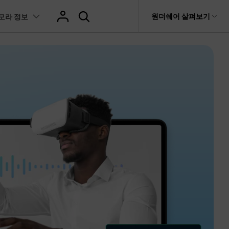
도움말 센터
원더쉐어 살펴보기
모라 정보
티
원더쉐어 소개
츠
I 꿀팁
핫한 콘텐츠
티비티
 제품
유틸리티
비즈니스
스트
화면 녹화와 게임 정보
이펙트
NEW
NEW
브 채널
강아지 증명사진 생성
AI 기반 업스케일링 프로그램
AI 겨울 세컷
it
Dr.Fone
제휴
복구
Recoverit
NEW
회사 소개
NEW
글맵 인증샷 제작
AI 영상 요소 편집
 자막
게임 정보
동영상 효과
t
NEW
챗GPT로 음성 파일을 텍스트 변환
영상, 사진 등 복구
뉴스룸
hatGPT 동영상
영상 길이 맞춘 음악 편집
트 경로
화면 녹화
프리셋 템플릿
인스타 스토리 배경 바꾸기
기 관리
플랜 및 가격
I 이미지 생성 사이트
AI 필터 사이트
fe
NEW
트 음성 변환(TTS)
기타
AI 뷰티 필터
케데헌 팬영상 만들기
 앱
도움말 센터
HOT
eo3 영상 생성
유튜브 인트로 제작
NEW
 텍스트 변환(STT)
애니메이션 그래프
네이버 컷츠 숏폼 제작 가이드
더 알아보기 >
 클립 편집
NewBlue FX
Veo 3으로 AI 할머니 숏폼 생성하기