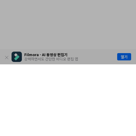
Filmora - AI 동영상 편집기
열기
강력하면서도 간단한 비디오 편집 앱
제품
원더쉐어
AI 탐색