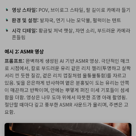
영상 스타일:
POV, 브이로그 스타일, 팔 길이로 카메라 들기
환경 및 설정:
발자국, 연기 나는 모닥불, 펄럭이는 텐트
시각 디테일:
황금빛 저녁 햇살, 자연 소리, 부드러운 카메라
흔들림
예시 2: ASMR 영상
프롬프트:
완벽하게 생성된 AI 기반 ASMR 영상. 극단적인 매크
로 시점에서, 칼로 부드러운 유리 같은 리치 젤리(투명하고 살짝
서리 낀 듯한 질감, 겉은 리치 껍질처럼 울퉁불퉁함)를 자르고
있음. 빛을 은은하게 반사하며 옅은 분홍빛이 도는 유리는 안쪽
이 매끈하고 반짝이며, 안에는 뿌옇게 퍼진 미세 기포들이 섬세
함을 더함. 영상은 나무 도마 위에서 따뜻한 조명 아래 촬영됨.
절단할 때마다 깊고 풍부한 ASMR 사운드가 울리며, 주변은 고
요함.