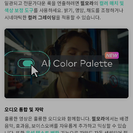
일관되고 전문가다운 룩을 연출하려면
필모라
의
컬러 매치 및
색상 보정 도구
를 사용하세요. 밝기, 명암, 채도를 조정하거나
시네마틱한
컬러 그레이딩
을 적용할 수 있습니다.
오디오 통합 및 자막
훌륭한 영상은 훌륭한 오디오와 함께합니다.
필모라
에서는 배경
음악, 효과음, 보이스오버를 자유롭게 추가하고 믹싱할 수 있습
니다. 또한
음성 텍스트 변환
기능으로 자막도 자동 생성되어 접