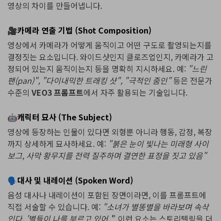
영상의 차이를 만들어냅니다.
🎥카메라 연출 기법 (Shot Composition)
영상에서 카메라가 어떻게 움직이고 어떤 구도로 촬영되는지를
결정짓는 요소입니다. 와이드샷인지 클로즈업인지, 카메라가 고
정되어 있는지 움직이는지 등을 명확히 지시하세요. 예:
"느린
팬(pan)", "다이내믹한 트래킹 샷", "극적인 줌인"
등은 전문가
수준의
VEO3 프롬프트
에서 자주 활용되는 기술입니다.
🤖캐릭터 묘사 (The Subject)
영상에 등장하는 인물이 있다면 외형뿐 아니라 행동, 감정, 복장
까지 상세하게 묘사하세요. 예:
"붉은 눈이 빛나는 미래형 사이
보그, 사막 황무지를 전력 질주하며 결연한 표정을 짓고 있음"
🗣️대사 및 내레이션 (Spoken Word)
음성 대사나 내레이션이 포함된 장면이라면, 이를 프롬프트에
직접 서술할 수 있습니다. 예:
"소녀가 별똥별을 바라보며 속삭
인다. '별들이 나를 부르고 있어.'
" 이런 요소는 스토리텔링을 더