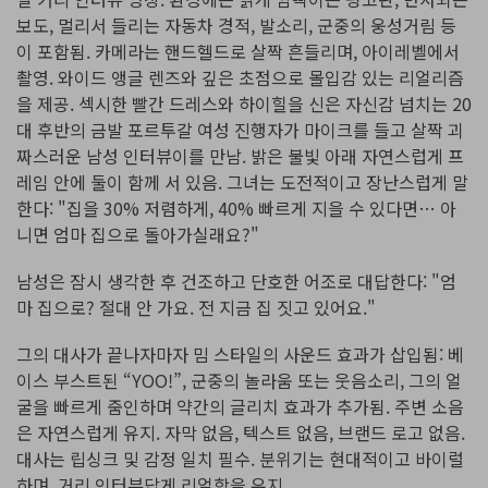
보도, 멀리서 들리는 자동차 경적, 발소리, 군중의 웅성거림 등
이 포함됨. 카메라는 핸드헬드로 살짝 흔들리며, 아이레벨에서
촬영. 와이드 앵글 렌즈와 깊은 초점으로 몰입감 있는 리얼리즘
을 제공. 섹시한 빨간 드레스와 하이힐을 신은 자신감 넘치는 20
대 후반의 금발 포르투갈 여성 진행자가 마이크를 들고 살짝 괴
짜스러운 남성 인터뷰이를 만남. 밝은 불빛 아래 자연스럽게 프
레임 안에 둘이 함께 서 있음. 그녀는 도전적이고 장난스럽게 말
한다: "집을 30% 저렴하게, 40% 빠르게 지을 수 있다면… 아
니면 엄마 집으로 돌아가실래요?"
남성은 잠시 생각한 후 건조하고 단호한 어조로 대답한다: "엄
마 집으로? 절대 안 가요. 전 지금 집 짓고 있어요."
그의 대사가 끝나자마자 밈 스타일의 사운드 효과가 삽입됨: 베
이스 부스트된 “YOO!”, 군중의 놀라움 또는 웃음소리, 그의 얼
굴을 빠르게 줌인하며 약간의 글리치 효과가 추가됨. 주변 소음
은 자연스럽게 유지. 자막 없음, 텍스트 없음, 브랜드 로고 없음.
대사는 립싱크 및 감정 일치 필수. 분위기는 현대적이고 바이럴
하며, 거리 인터뷰답게 리얼함을 유지.