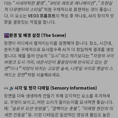
다는 "
시네마틱한 촬영
", "
8비트 레트로 애니메이션
", "
초현실
적 다큐멘터리 스타일
"처럼 구체적으로 표현하는 것이 좋습니
다. 이 요소는
VEO3 프롬프트
의 핵심 중 하나로, AI의 창의적 방
향을 결정짓는 역할을 합니다.
🌆환경 및 배경 설정 (The Scene)
장면이 어디에서 펼쳐지는지를 설명해야 합니다. 장소, 시간대,
분위기를 구체적으로 묘사할수록 AI가 더 정밀하게 결과를 생성
합니다. 예를 들어 단순히 "도시"라고 하기보다는
"
자정의 사이
버펑크 도시 거리, 네온사인이 물웅덩이에 반사되고 있는 장
면
"
이나
"
석양이 비치는 고요한 숲속, 나뭇잎 사이로 햇살이 스
며드는 장면
"
처럼 서술해보세요.
👀🔊시각 및 청각 디테일 (Sensory Information)
장면을 더욱 생생하게 만들기 위해 감각적인 요소를 추가하세
요. 무엇이 보이고, 어떤 소리가 들리는지를 묘사하면 좋습니다.
예:
"슬로우 모션 빗방울", "깜빡이는 촛불", "미래형 엔진의 미
세한 진동음"
등. 이런 디테일은 일반적인 영상과 몰입도 높은