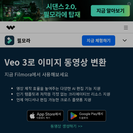
필모라
지금 체험하기
주요 제품
AIGC 크리에이티비티
제품
비즈니스
Veo 3로 이미지 동영상 변환
유틸리티
개요
플랫폼
AI
회사 소개
지금 Filmora에서 사용해보세요
솔루션
기능
AI 기능
뉴스룸
HOT
영상 편집 자료실
영상 제작 효율을 높여주는 다양한 AI 편집 기능 지원
인기 템플릿과 저작권 걱정 없는 크리에이티브 리소스 지원
AI 꿀팁
언제 어디서나 편집 가능한 크로스 플랫폼 지원
동영상 편집하기
플랜 및 가격
도움말 센터
도움말 센터
필모라 정보
동영상 생성하기 >>
고객 지원
더 알아보기