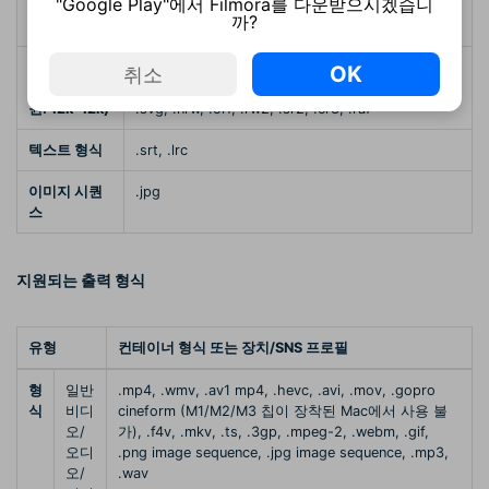
"Google Play"에서 Filmora를 다운받으시겠습니
오디오 형식
.aac, .ac3, .aif, .aiff, .au, .flac, .m4a, .mka, .mp2,
까?
.mp3, .ogg, .wav, .wma, .caf
사진 형식 (최
라이브 포토, .bmp, .jpg, .png, .tif, .ico, .dib,
OK
취소
대 해상도 지
.jpeg, .jpe, .jfif, .tiff, .heif, .heic, .webp, .dng,
원: 12k*12k)
.svg, .nrw, .orf, .rw2, .sr2, .cr3, .raf
텍스트 형식
.srt, .lrc
이미지 시퀀
.jpg
스
지원되는 출력 형식
유형
컨테이너 형식 또는 장치/SNS 프로필
형
일반
.mp4, .wmv, .av1 mp4, .hevc, .avi, .mov, .gopro
식
비디
cineform (M1/M2/M3 칩이 장착된 Mac에서 사용 불
오/
가), .f4v, .mkv, .ts, .3gp, .mpeg-2, .webm, .gif,
오디
.png image sequence, .jpg image sequence, .mp3,
오/
.wav