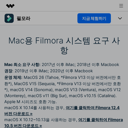
필모라
지금 체험하기
주요 제품
AIGC 크리에이티비티
제품
비즈니스
유틸리티
Mac용 Filmora 시스템 요구 사
개요
플랫폼
AI
회사 소개
항
솔루션
기능
AI 기능
HOT
영상 편집 자료실
뉴스룸
Mac 최소 요구 사항:
2017년 이후 iMac; 2018년 이후 Macbook
AI 꿀팁
권장
: 2019년 이후 iMac; 2020년 이후 Macbook
동영상 편집하기
도움말 센터
플랜 및 가격
운영 체제:
MacOS 26 (Tahoe, *Filmora V13 이상 버전에서만 호
환*), MacOS V15 (Sequoia, *Filmora V13 이상 버전에서만 호환
필모라 정보
*), macOS V14 (Sonoma), macOS V13 (Ventura), macOS V12
도움말 센터
(Monterey), macOS v11 (Big Sur), macOS v10.15 (Catalina).
고객 지원
더 알아보기
Apple M 시리즈도 호환 가능.
macOS X 10.14를 사용하는 경우,
여기를 클릭하여 Filmora 12.4
핫한 콘텐츠
기타 콘텐츠
버전 다운로드 »
macOS X 10.12~10.13을 사용하는 경우,
여기를 클릭하여 Filmora
10.5 버전 다운로드 »
가격
로그인