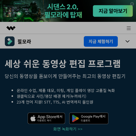
필모라
지금 체험하기
주요 제품
AIGC 크리에이티비티
제품
비즈니스
세상 쉬운 동영상 편집 프로그램
유틸리티
개요
플랫폼
AI
회사 소개
당신의 동영상을 돋보이게 만들어주는 최고의 동영상 편집기
솔루션
기능
AI 기능
뉴스룸
HOT
영상 편집 자료실
온라인 수업, 제품 데모, 미팅, 게임 플레이 영상 고품질 녹화
원클릭으로 사진/영상 배경 제거(누끼따기)
AI 꿀팁
23개 언어 지원! STT, TTS, AI 번역까지 올인원
동영상 편집하기
플랜 및 가격
도움말 센터
도움말 센터
필모라 정보
화면 녹화하기 >>
고객 지원
더 알아보기