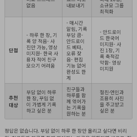
없음
내보내기
소규모 그룹
최적화
- 매시간
알림, 기록
- 안드로이
- 하루 한 장, 기
부담 큼-
드 한국어
록 양 적음- 사
안드로이
미지원- 사
진만 가능, 영상
드 베타,
단점
진 1장, 기
미지원- 한국 사
오류 잦
록 축적감
용자 적어 친구
음- 편집
약함- 영상
모으기 어려움
기능 없어
미지원
완성도 한
계
친구들과
부담 없이 하루
절친·연인과
하루를 함
추천
한 장, 꾸밈 없
조용히 사진
께 엮어가
이 가볍게 기록
을 주고받고
대상
는 기록을
하고 싶은 분
싶은 분
원하는 분
정답은 없습니다. 부담 없이 하루 한 장만 올리고 싶다면 비리