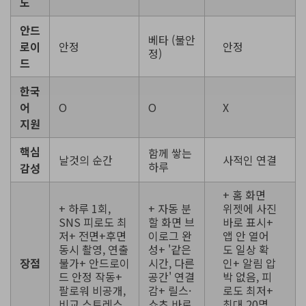
도
안드
베타 (불안
로이
안정
안정
정)
드
한국
어
O
O
X
지원
핵심
함께 쌓는
날것의 순간
사적인 연결
하루
감성
+ 홈 화면
+ 하루 1회,
+ 자동 분
위젯에 사진
SNS 피로도 최
할 화면 브
바로 표시+
저+ 전면+후면
이로그 완
앱 안 열어
동시 촬영, 연출
성+ '같은
도 일상 확
장점
불가+ 안드로이
시간, 다른
인+ 알림 압
드 안정 작동+
공간' 연결
박 없음, 피
팔로워 비공개,
감+ 릴스·
로도 최저+
비교 스트레스
쇼츠 바로
최대 20명,