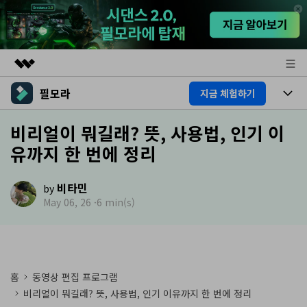
필모라
지금 체험하기
주요 제품
AIGC 크리에이티비티
제품
비리얼이 뭐길래? 뜻, 사용법, 인기 이
비즈니스
유틸리티
유까지 한 번에 정리
개요
플랫폼
AI
회사 소개
솔루션
비타민
기능
by
AI 기능
뉴스룸
HOT
영상 편집 자료실
May 06, 26 ·
6 min(s)
AI 꿀팁
동영상 편집하기
플랜 및 가격
도움말 센터
도움말 센터
필모라 정보
홈
동영상 편집 프로그램
비리얼이 뭐길래? 뜻, 사용법, 인기 이유까지 한 번에 정리
고객 지원
더 알아보기