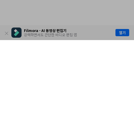
Filmora - AI 동영상 편집기
열기
강력하면서도 간단한 비디오 편집 앱
제품
원더쉐어
AI 탐색
도움말 센터