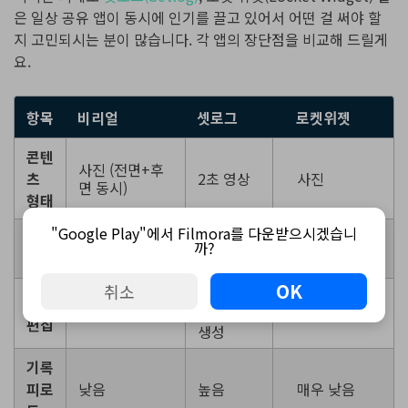
은 일상 공유 앱이 동시에 인기를 끌고 있어서 어떤 걸 써야 할
지 고민되시는 분이 많습니다. 각 앱의 장단점을 비교해 드릴게
요.
항목
비리얼
셋로그
로켓위젯
콘텐
사진 (전면+후
츠
2초 영상
사진
면 동시)
형태
"Google Play"에서 Filmora를 다운받으시겠습니
촬영
하루 1회, 무작
매시간 알
자유 (알림
까?
위 알림
림
없음)
빈도
OK
취소
분할 브이
자동
없음
로그 자동
없음
편집
생성
기록
피로
낮음
높음
매우 낮음