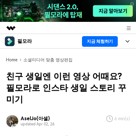
필모라
지금 체험하기
주요 제품
AIGC 크리에이티비티
제품
비즈니스
Home
소셜미디어 맞춤 영상편집
유틸리티
개요
플랫폼
AI
회사 소개
친구 생일엔 이런 영상 어때요?
솔루션
기능
AI 기능
필모라로 인스타 생일 스토리 꾸
HOT
영상 편집 자료실
뉴스룸
미기
AI 꿀팁
동영상 편집하기
도움말 센터
플랜 및 가격
필모라 정보
도움말 센터
AselJo(아셀)
6 min(s)
updated Apr 02, 26
고객 지원
더 알아보기