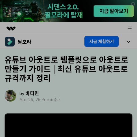
필모라
지금 체험하기
주요 제품
AIGC 크리에이티비티
제품
유튜브 아웃트로 템플릿으로 아웃트로
비즈니스
유틸리티
만들기 가이드 | 최신 유튜브 아웃트로
개요
플랫폼
AI
회사 소개
규격까지 정리
솔루션
기능
AI 기능
뉴스룸
HOT
영상 편집 자료실
비타민
by
AI 꿀팁
Mar 26, 26 ·
5 min(s)
동영상 편집하기
플랜 및 가격
도움말 센터
도움말 센터
필모라 정보
고객 지원
더 알아보기