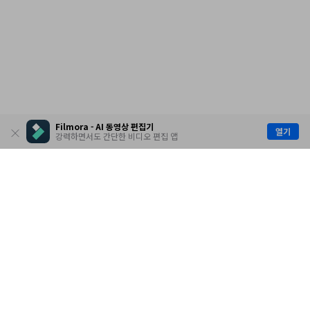
Filmora - AI 동영상 편집기
열기
강력하면서도 간단한 비디오 편집 앱
제품
원더쉐어
AI 탐색