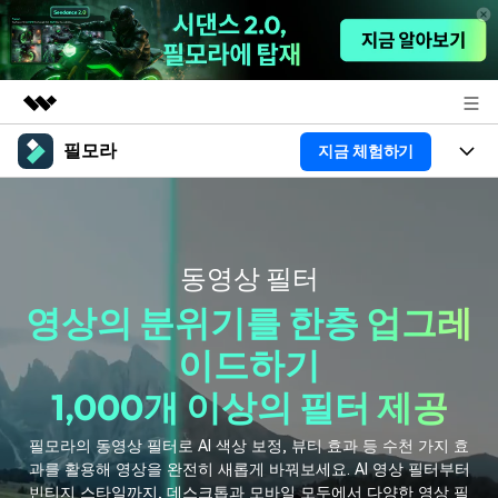
필모라
지금 체험하기
주요 제품
AIGC 크리에이티비티
제품
비즈니스
유틸리티
개요
플랫폼
AI
회사 소개
동영상 필터
솔루션
기능
영상의 분위기를 한층 업그레
AI 기능
HOT
영상 편집 자료실
뉴스룸
이드하기
AI 꿀팁
동영상 편집하기
도움말 센터
플랜 및 가격
1,000개 이상의 필터 제공
필모라 정보
도움말 센터
필모라의 동영상 필터로 AI 색상 보정, 뷰티 효과 등 수천 가지 효
고객 지원
과를 활용해 영상을 완전히 새롭게 바꿔보세요. AI 영상 필터부터
더 알아보기
빈티지 스타일까지, 데스크톱과 모바일 모두에서 다양한 영상 필