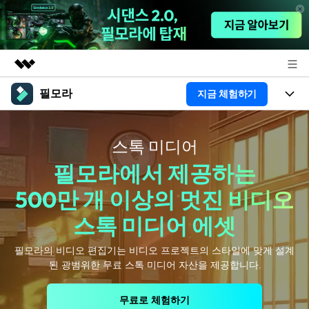
필모라
지금 체험하기
주요 제품
AIGC 크리에이티비티
제품
비즈니스
유틸리티
스톡 미디어
개요
플랫폼
AI
회사 소개
필모라에서 제공하는
솔루션
기능
500만 개 이상의 멋진 비디오
AI 기능
HOT
영상 편집 자료실
뉴스룸
스톡 미디어 에셋
AI 꿀팁
동영상 편집하기
도움말 센터
플랜 및 가격
필모라의 비디오 편집기는 비디오 프로젝트의 스타일에 맞게 설계
된 광범위한 무료 스톡 미디어 자산을 제공합니다.
필모라 정보
도움말 센터
고객 지원
더 알아보기
무료로 체험하기