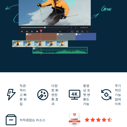
직관
다양
동영
주기
적이
한 화
상 포
적인
고 빠
면전
맷 변
기능
른 편
환 효
환도
업데
집
과
가능
이트
저작권없는 리소스