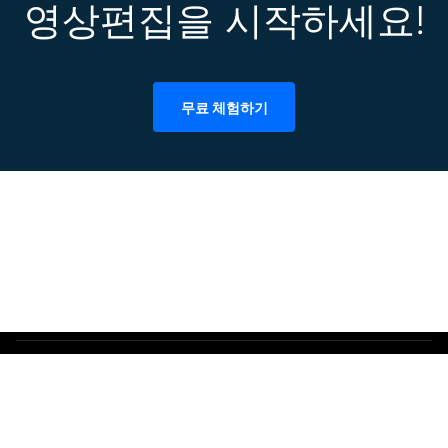
영상편집을 시작하세요!
무료 체험하기
이용약관
개인정보처리방침
쿠키
사용자라이센스계약
환불정책
제거방법
Copyright © 2025 Wondershare. All rights reserved.주문 프로세스, 세금 문
제 및 최종 사용자에 대한 인보이스 발행은 Wondershare 그룹의 자회사 인